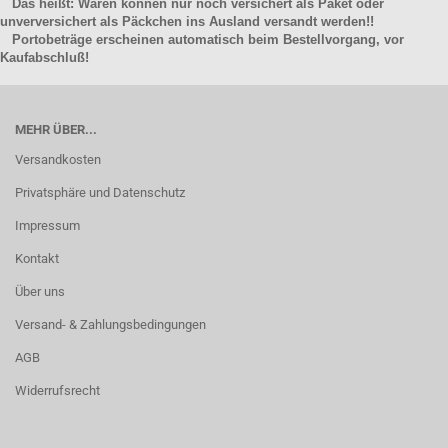
Das heißt: Waren können nur noch versichert als Paket oder
unverversichert als Päckchen ins Ausland versandt werden!!
Portobeträge erscheinen automatisch beim Bestellvorgang, vor
Kaufabschluß!
MEHR ÜBER...
Versandkosten
Privatsphäre und Datenschutz
Impressum
Kontakt
Über uns
Versand- & Zahlungsbedingungen
AGB
Widerrufsrecht