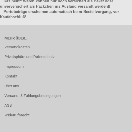
Das heißt: Waren können nur noch versichert als Paket oder
unverversichert als Päckchen ins Ausland versandt werden!!
Portobeträge erscheinen automatisch beim Bestellvorgang, vor
Kaufabschluß!
MEHR ÜBER...
Versandkosten
Privatsphäre und Datenschutz
Impressum
Kontakt
Über uns
Versand- & Zahlungsbedingungen
AGB
Widerrufsrecht