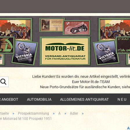
Liebe Kunden! Es wurden div. neue Artikel eingestellt, verlin
Suche...
Euer Motor-lit.de-TEAM
Neue Porto-Grundsätze für ausländische Kunden, siehe
R ANGEBOT
AUTOMOBILIA
ALLGEMEINES ANTIQUARIAT
N E U
»
»
»
»
tseite
Prospektsammlung
A
Adler
er Motorrad M 100 Prospekt 1951
A