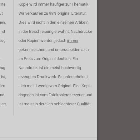
Kopie wird immer häufiger zur Thematik.
llte
Wir verkaufen zu 99% original Literatur.
ut
Dies wird nicht in den einzelnen Artikeln
gen,
in der Beschreibung erwähnt. Nachdrucke
und
oder Kopien werden jedoch
immer
zeug
gekennzeichnet und unterscheiden sich
im Preis zum Original deutlich. Ein
B
Nachdruck ist ein meist hochwertig
eug
erzeugtes Druckwerk. Es unterscheidet
ist,
sich meist wenig vom Original. Eine Kopie
rien
dagegen ist vom Fotokopierer erzeugt und
ind
ist meist in deutlich schlechterer Qualität.
iert.