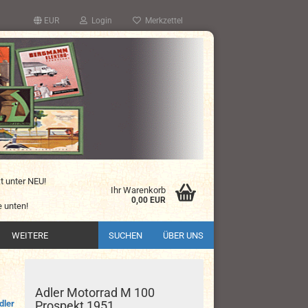
EUR
Login
Merkzettel
kt unter NEU!
Ihr Warenkorb
0,00 EUR
 unten!
WEITERE
SUCHEN
ÜBER UNS
Adler Motorrad M 100
dler
Prospekt 1951