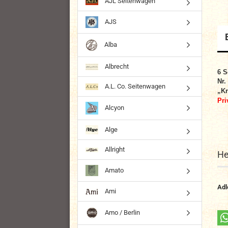
AJL Seitenwagen
AJS
Alba
Albrecht
6
S
Nr.
A.L. Co. Seitenwagen
„Kr
Pri
Alcyon
Alge
Allright
He
Amato
Adl
Ami
Amo / Berlin