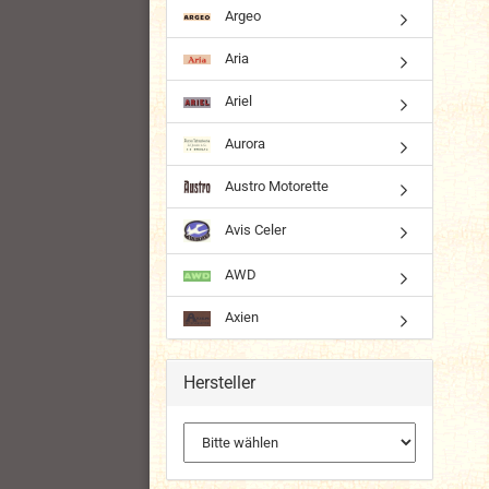
Argeo
Aria
Ariel
Aurora
Austro Motorette
Avis Celer
AWD
Axien
Hersteller