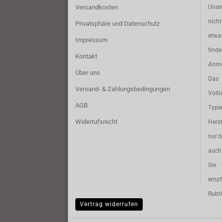
Versandkosten
Unse
nich
Privatsphäre und Datenschutz
etwa
Impressum
find
Kontakt
Anme
Über uns
Das 
Versand- & Zahlungsbedingungen
Vollt
AGB
Typ
Widerrufsrecht
Herst
nur b
auch 
Sie 
empf
Rubri
Vertrag widerrufen