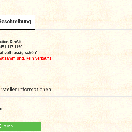
Beschreibung
eiten
DinA5
 451 117 1150
aftvoll rassig schön“
vatsammlung, kein Verkauf!!
rsteller Informationen
er
teilen