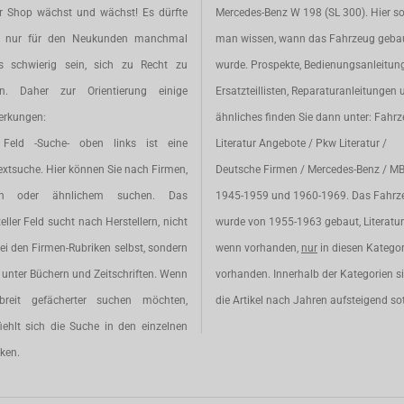
r Shop wächst und wächst! Es dürfte
Mercedes-Benz W 198 (SL 300). Hier so
t nur für den Neukunden manchmal
man wissen, wann das Fahrzeug geba
s schwierig sein, sich zu Recht zu
wurde. Prospekte, Bedienungsanleitun
en. Daher zur Orientierung einige
Ersatzteillisten, Reparaturanleitungen 
rkungen:
ähnliches finden Sie dann unter: Fahr
Feld -Suche- oben links ist eine
Literatur Angebote / Pkw Literatur /
extsuche. Hier können Sie nach Firmen,
Deutsche Firmen / Mercedes-Benz / M
en oder ähnlichem suchen. Das
1945-1959 und 1960-1969. Das Fahrz
eller Feld sucht nach Herstellern, nicht
wurde von 1955-1963 gebaut, Literatur 
ei den Firmen-Rubriken selbst, sondern
wenn vorhanden,
nur
in diesen Katego
unter Büchern und Zeitschriften. Wenn
vorhanden. Innerhalb der Kategorien s
breit gefächerter suchen möchten,
die Artikel nach Jahren aufsteigend sot
iehlt sich die Suche in den einzelnen
ken.