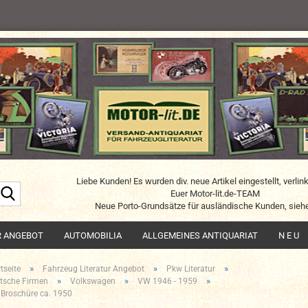
Liebe Kunden! Es wurden div. neue Artikel eingestellt, verlin
Suche...
Euer Motor-lit.de-TEAM
Neue Porto-Grundsätze für ausländische Kunden, siehe
R ANGEBOT
AUTOMOBILIA
ALLGEMEINES ANTIQUARIAT
N E U
»
»
»
tseite
Fahrzeug Literatur Angebot
Pkw Literatur
»
»
»
tsche Firmen
Volkswagen
VW 1946 - 1959
Broschüre ca. 1950