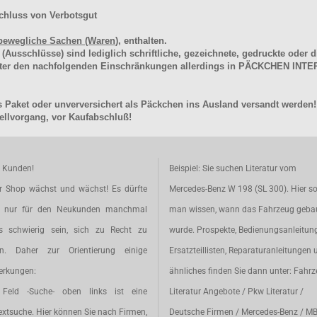
chluss von Verbotsgut
bewegliche Sachen (Waren
), enthalten.
schlüsse) sind lediglich schriftliche, gezeichnete, gedruckte oder di
unter den nachfolgenden Einschränkungen allerdings in PÄCKCHEN I
 Paket oder unverversichert als Päckchen ins Ausland versandt werden!
llvorgang, vor Kaufabschluß!
e Kunden!
Beispiel: Sie suchen Literatur vom
r Shop wächst und wächst! Es dürfte
Mercedes-Benz W 198 (SL 300). Hier so
t nur für den Neukunden manchmal
man wissen, wann das Fahrzeug geba
s schwierig sein, sich zu Recht zu
wurde. Prospekte, Bedienungsanleitun
en. Daher zur Orientierung einige
Ersatzteillisten, Reparaturanleitungen 
rkungen:
ähnliches finden Sie dann unter: Fahr
Feld -Suche- oben links ist eine
Literatur Angebote / Pkw Literatur /
extsuche. Hier können Sie nach Firmen,
Deutsche Firmen / Mercedes-Benz / M