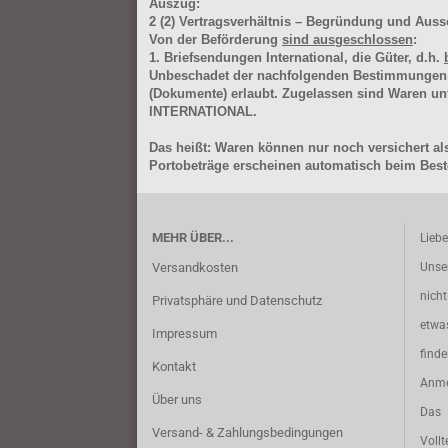
Auszug:
2
(2)
Vertragsverhältnis – Begründung und Auss
Von der Beförderung
sind ausgeschlossen
:
1. Briefsendungen International, die Güter, d.h.
Unbeschadet der nachfolgenden Bestimmungen (Aus
(Dokumente) erlaubt. Zugelassen sind Waren 
INTERNATIONAL.
Das heißt: Waren können nur noch versichert als
Portobeträge erscheinen automatisch beim Beste
MEHR ÜBER...
Lieb
Versandkosten
Unse
nich
Privatsphäre und Datenschutz
etwa
Impressum
find
Kontakt
Anme
Über uns
Das 
Versand- & Zahlungsbedingungen
Vollt