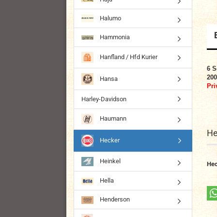
Halumo
Hammonia
Hanfland / Hfd Kurier
6 S
20
Hansa
Pri
Harley-Davidson
Haumann
He
Hecker
Heinkel
Hec
Hella
Henderson