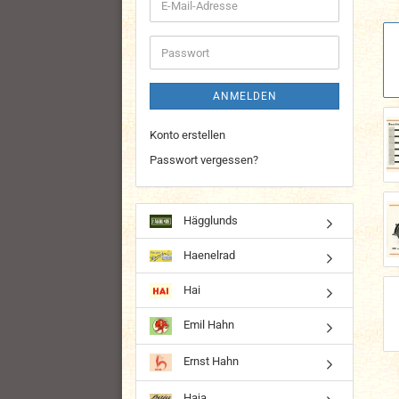
E-
Mail-
Adresse
Passwort
ANMELDEN
Konto erstellen
Passwort vergessen?
Hägglunds
Haenelrad
Hai
Emil Hahn
Ernst Hahn
Haja