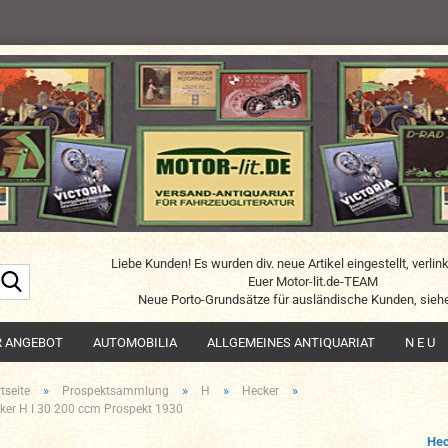
Liebe Kunden! Es wurden div. neue Artikel eingestellt, verlin
Suche...
Euer Motor-lit.de-TEAM
Neue Porto-Grundsätze für ausländische Kunden, siehe
R ANGEBOT
AUTOMOBILIA
ALLGEMEINES ANTIQUARIAT
N E U
»
»
»
»
tseite
Prospektsammlung
H
Hecker
ker H I 30 200 ccm Prospekt 1930
Hec