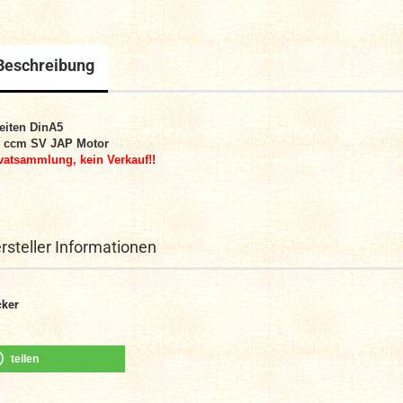
Beschreibung
eiten DinA5
0 ccm SV JAP Motor
vatsammlung, kein Verkauf!!
rsteller Informationen
ker
teilen