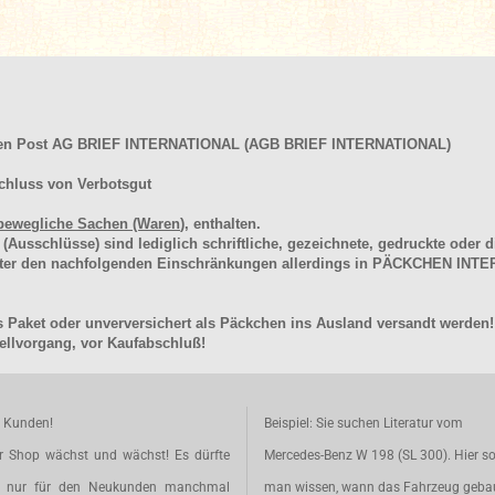
hen Post AG BRIEF INTERNATIONAL (AGB BRIEF INTERNATIONAL)
chluss von Verbotsgut
bewegliche Sachen (Waren
), enthalten.
schlüsse) sind lediglich schriftliche, gezeichnete, gedruckte oder di
unter den nachfolgenden Einschränkungen allerdings in PÄCKCHEN I
 Paket oder unverversichert als Päckchen ins Ausland versandt werden!
llvorgang, vor Kaufabschluß!
e Kunden!
Beispiel: Sie suchen Literatur vom
r Shop wächst und wächst! Es dürfte
Mercedes-Benz W 198 (SL 300). Hier so
t nur für den Neukunden manchmal
man wissen, wann das Fahrzeug geba