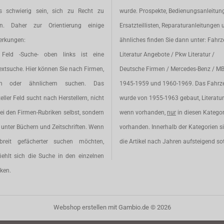
s schwierig sein, sich zu Recht zu
wurde. Prospekte, Bedienungsanleitun
en. Daher zur Orientierung einige
Ersatzteillisten, Reparaturanleitungen 
rkungen:
ähnliches finden Sie dann unter: Fahr
Feld -Suche- oben links ist eine
Literatur Angebote / Pkw Literatur /
extsuche. Hier können Sie nach Firmen,
Deutsche Firmen / Mercedes-Benz / M
en oder ähnlichem suchen. Das
1945-1959 und 1960-1969. Das Fahrz
eller Feld sucht nach Herstellern, nicht
wurde von 1955-1963 gebaut, Literatur 
ei den Firmen-Rubriken selbst, sondern
wenn vorhanden,
nur
in diesen Katego
unter Büchern und Zeitschriften. Wenn
vorhanden. Innerhalb der Kategorien s
breit gefächerter suchen möchten,
die Artikel nach Jahren aufsteigend sot
iehlt sich die Suche in den einzelnen
ken.
Webshop erstellen
mit Gambio.de © 2026