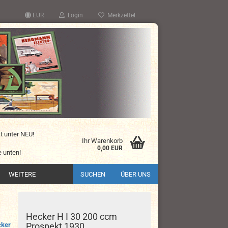
EUR
Login
Merkzettel
kt unter NEU!
Ihr Warenkorb
0,00 EUR
 unten!
WEITERE
SUCHEN
ÜBER UNS
Hecker H I 30 200 ccm
ker
Prospekt 1930