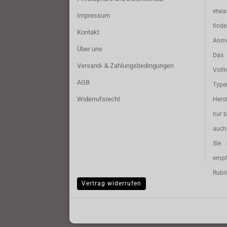
etwa
Impressum
find
Kontakt
Anme
Über uns
Das 
Versand- & Zahlungsbedingungen
Vollt
AGB
Typ
Widerrufsrecht
Herst
nur b
auch 
Sie 
empf
Rubri
Vertrag widerrufen