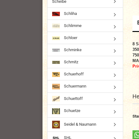
Scheibe
Schliha
Schlimme
Schloer
8 S
350
Schminke
750
MA
Schmitz
Pri
Schuerhoff
Schuermann
He
Schuettoff
Schuetze
Sta
Seidel & Naumann
SHL