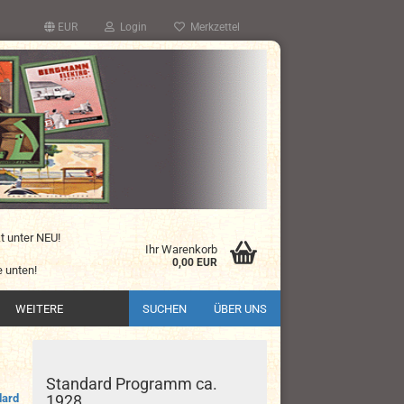
EUR
Login
Merkzettel
kt unter NEU!
Ihr Warenkorb
0,00 EUR
 unten!
WEITERE
SUCHEN
ÜBER UNS
Standard Programm ca.
dard
1928