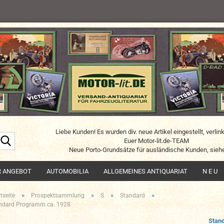
Liebe Kunden! Es wurden div. neue Artikel eingestellt, verlin
Suche...
Euer Motor-lit.de-TEAM
Neue Porto-Grundsätze für ausländische Kunden, siehe
R ANGEBOT
AUTOMOBILIA
ALLGEMEINES ANTIQUARIAT
N E U
»
»
»
»
tseite
Prospektsammlung
S
Standard
ndard Programm ca. 1928
Stan