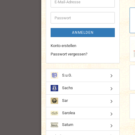
E-
Mail-
Adresse
Passwort
ANMELDEN
Konto erstellen
Passwort vergessen?
S.u.G.
Sachs
Sar
Sarolea
Saturn