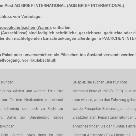
hen Post AG BRIEF INTERNATIONAL (AGB BRIEF INTERNATIONAL)
chluss von Verbotsgut
bewegliche Sachen (Waren
), enthalten.
schlüsse) sind lediglich schriftliche, gezeichnete, gedruckte oder di
unter den nachfolgenden Einschränkungen allerdings in PÄCKCHEN I
 Paket oder unverversichert als Päckchen ins Ausland versandt werden!
llvorgang, vor Kaufabschluß!
e Kunden!
Beispiel: Sie suchen Literatur vom
r Shop wächst und wächst! Es dürfte
Mercedes-Benz W 198 (SL 300). Hier so
t nur für den Neukunden manchmal
man wissen, wann das Fahrzeug geba
s schwierig sein, sich zu Recht zu
wurde. Prospekte, Bedienungsanleitun
en. Daher zur Orientierung einige
Ersatzteillisten, Reparaturanleitungen 
rkungen:
ähnliches finden Sie dann unter: Fahr
Feld -Suche- oben links ist eine
Literatur Angebote / Pkw Literatur /