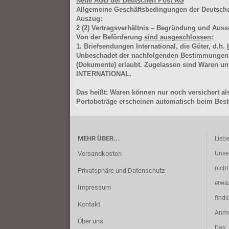
Neue AGB der Deutschen Post AG
Allgemeine Geschäftsbedingungen der Deutsc
Auszug:
2
(2)
Vertragsverhältnis – Begründung und Auss
Von der Beförderung
sind ausgeschlossen
:
1. Briefsendungen International, die Güter, d.h.
Unbeschadet der nachfolgenden Bestimmungen (Aus
(Dokumente) erlaubt. Zugelassen sind Waren 
INTERNATIONAL.
Das heißt: Waren können nur noch versichert als
Portobeträge erscheinen automatisch beim Beste
MEHR ÜBER...
Lieb
Versandkosten
Unse
nich
Privatsphäre und Datenschutz
etwa
Impressum
find
Kontakt
Anme
Über uns
Das 