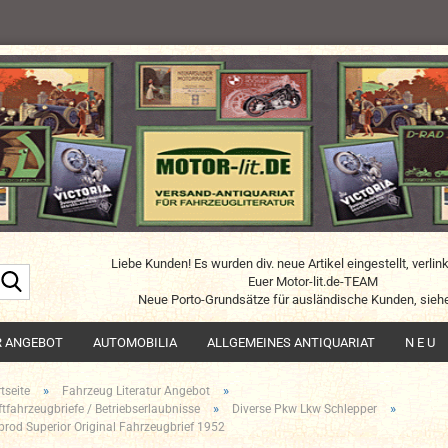
Liebe Kunden! Es wurden div. neue Artikel eingestellt, verlin
Suche...
Euer Motor-lit.de-TEAM
Neue Porto-Grundsätze für ausländische Kunden, siehe
R ANGEBOT
AUTOMOBILIA
ALLGEMEINES ANTIQUARIAT
N E U
»
»
tseite
Fahrzeug Literatur Angebot
»
»
ftfahrzeugbriefe / Betriebserlaubnisse
Diverse Pkw Lkw Schlepper
brod Superior Original Fahrzeugbrief 1952