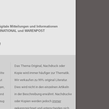
gitale Mitteilungen und Informationen
NTERNATIONAL und WARENPOST
!
Das Thema Original, Nachdruck oder
Kopie wird immer häufiger zur Thematik.
llte
Wir verkaufen zu 99% original Literatur.
ut
Dies wird nicht in den einzelnen Artikeln
gen,
in der Beschreibung erwähnt. Nachdrucke
und
oder Kopien werden jedoch
immer
zeug
gekennzeichnet und unterscheiden sich