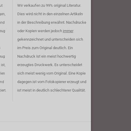
Wir verkaufen zu 99% original Literatur.
ut
Dies wird nicht in den einzelnen Artikeln
gen,
in der Beschreibung erwähnt. Nachdrucke
und
oder Kopien werden jedoch
immer
zeug
gekennzeichnet und unterscheiden sich
im Preis zum Original deutlich. Ein
B
Nachdruck ist ein meist hochwertig
eug
erzeugtes Druckwerk. Es unterscheidet
ist,
sich meist wenig vom Original. Eine Kopie
rien
dagegen ist vom Fotokopierer erzeugt und
ind
ist meist in deutlich schlechterer Qualität.
iert.