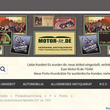
Liebe Kunden! Es wurden div. neue Artikel eingestellt, verlin
Suche...
Euer Motor-lit.de-TEAM
Neue Porto-Grundsätze für ausländische Kunden, siehe
R ANGEBOT
AUTOMOBILIA
ALLGEMEINES ANTIQUARIAT
N E U
»
»
»
»
tseite
Prospektsammlung
P
Presto
sto Ansichtskarte Modelle 201 ca. 1931
Pr