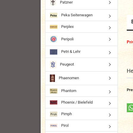
Patzner
Peka Seitenwagen
Perplex
Peripoli
Pri
Petri & Lehr
Peugeot
He
Phaenomen
Pre
Phantom
Phoenix / Bielefeld
Pimph
Pirol