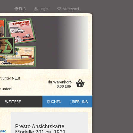
EUR
Login
Merkzettel
kt unter NEU!
Ihr Warenkorb
0,00 EUR
 unten!
WEITERE
SUCHEN
ÜBER UNS
Presto Ansichtskarte
esto
Modelle 201 ca. 1931