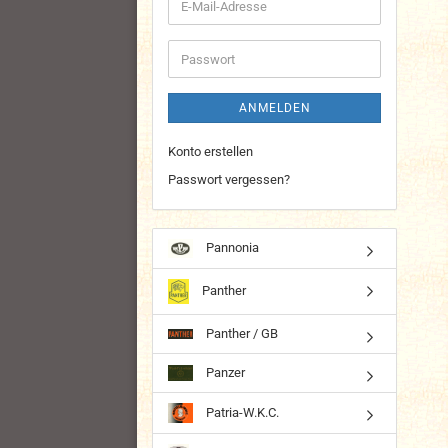
E-
Mail-
Adresse
Passwort
ANMELDEN
Konto erstellen
Passwort vergessen?
Pannonia
Panther
Panther / GB
Panzer
Patria-W.K.C.