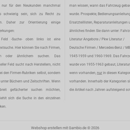
t nur für den Neukunden manchmal
man wissen, wann das Fahrzeug geba
s schwierig sein, sich zu Recht zu
wurde. Prospekte, Bedienungsanleitun
en. Daher zur Orientierung einige
Ersatzteillisten, Reparaturanleitungen 
rkungen:
ähnliches finden Sie dann unter: Fahr
Feld -Suche- oben links ist eine
Literatur Angebote / Pkw Literatur /
extsuche. Hier können Sie nach Firmen,
Deutsche Firmen / Mercedes-Benz / M
en oder ähnlichem suchen. Das
1945-1959 und 1960-1969. Das Fahrz
eller Feld sucht nach Herstellern, nicht
wurde von 1955-1963 gebaut, Literatur 
ei den Firmen-Rubriken selbst, sondern
wenn vorhanden,
nur
in diesen Katego
unter Büchern und Zeitschriften. Wenn
vorhanden. Innerhalb der Kategorien s
breit gefächerter suchen möchten,
die Artikel nach Jahren aufsteigend sot
iehlt sich die Suche in den einzelnen
ken.
Webshop erstellen
mit Gambio.de © 2026