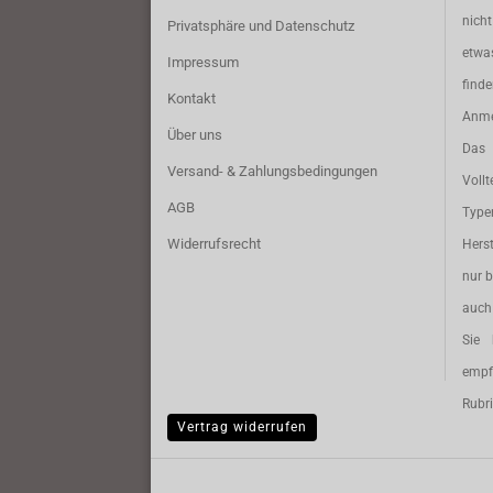
nich
Privatsphäre und Datenschutz
etwa
Impressum
find
Kontakt
Anme
Über uns
Das 
Versand- & Zahlungsbedingungen
Vollt
AGB
Typ
Widerrufsrecht
Herst
nur b
auch 
Sie 
empf
Rubri
Vertrag widerrufen