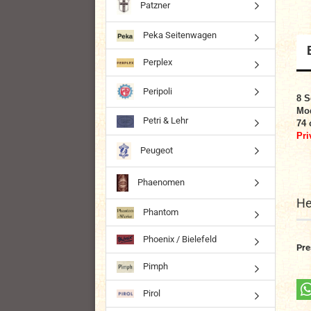
Patzner
Peka Seitenwagen
Perplex
Peripoli
8 S
Mod
Petri & Lehr
74 
Pri
Peugeot
Phaenomen
He
Phantom
Phoenix / Bielefeld
Pre
Pimph
Pirol