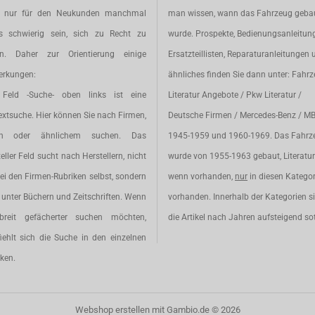
t nur für den Neukunden manchmal
man wissen, wann das Fahrzeug geba
s schwierig sein, sich zu Recht zu
wurde. Prospekte, Bedienungsanleitun
en. Daher zur Orientierung einige
Ersatzteillisten, Reparaturanleitungen 
rkungen:
ähnliches finden Sie dann unter: Fahr
Feld -Suche- oben links ist eine
Literatur Angebote / Pkw Literatur /
extsuche. Hier können Sie nach Firmen,
Deutsche Firmen / Mercedes-Benz / M
en oder ähnlichem suchen. Das
1945-1959 und 1960-1969. Das Fahrz
eller Feld sucht nach Herstellern, nicht
wurde von 1955-1963 gebaut, Literatur 
ei den Firmen-Rubriken selbst, sondern
wenn vorhanden,
nur
in diesen Katego
unter Büchern und Zeitschriften. Wenn
vorhanden. Innerhalb der Kategorien s
breit gefächerter suchen möchten,
die Artikel nach Jahren aufsteigend sot
iehlt sich die Suche in den einzelnen
ken.
Webshop erstellen
mit Gambio.de © 2026