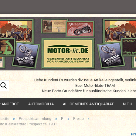
Liebe Kunden! Es wurden div. neue Artikel eingestellt, verlin
Suche...
Euer Motor-lit.de-TEAM
Neue Porto-Grundsätze für ausländische Kunden, siehe
R ANGEBOT
AUTOMOBILIA
ALLGEMEINES ANTIQUARIAT
N E U
»
»
»
»
tseite
Prospektsammlung
P
Presto
sto Kleinkraftrad Prospekt ca. 1931
Pr