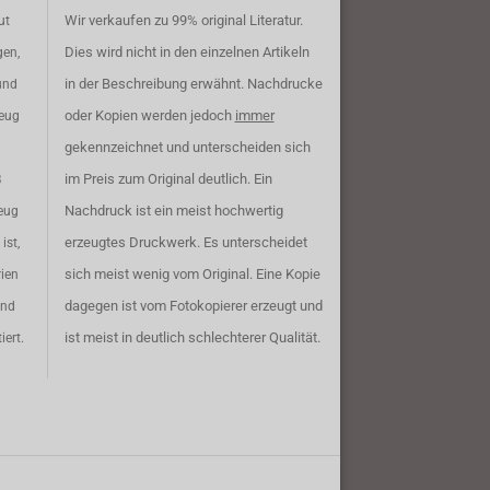
Wir verkaufen zu 99% original Literatur.
ut
Dies wird nicht in den einzelnen Artikeln
gen,
in der Beschreibung erwähnt. Nachdrucke
und
oder Kopien werden jedoch
immer
zeug
gekennzeichnet und unterscheiden sich
im Preis zum Original deutlich. Ein
B
Nachdruck ist ein meist hochwertig
eug
erzeugtes Druckwerk. Es unterscheidet
ist,
sich meist wenig vom Original. Eine Kopie
rien
dagegen ist vom Fotokopierer erzeugt und
ind
ist meist in deutlich schlechterer Qualität.
iert.