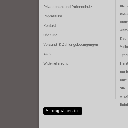
nich
Privatsphäre und Datenschutz
etwa
Impressum
find
Kontakt
Anme
Über uns
Das 
Versand- & Zahlungsbedingungen
Vollt
AGB
Typ
Widerrufsrecht
Herst
nur b
auch 
Sie 
empf
Rubri
Vertrag widerrufen