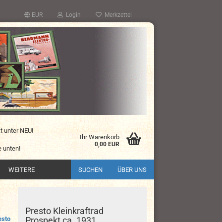
EUR
Login
Merkzettel
kt unter NEU!
Ihr Warenkorb
0,00 EUR
 unten!
WEITERE
SUCHEN
ÜBER UNS
Presto Kleinkraftrad
esto
Prospekt ca. 1931