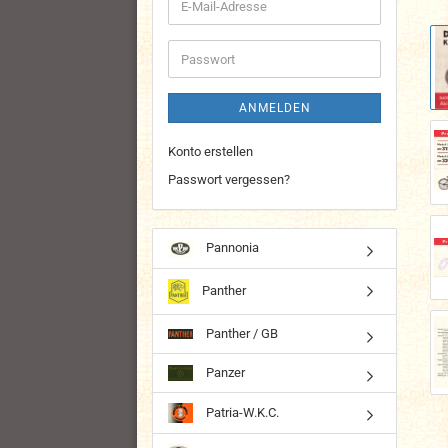
E-
Mail-
Adresse
Passwort
ANMELDEN
Konto erstellen
Passwort vergessen?
Pannonia
Panther
Panther / GB
Panzer
Patria-W.K.C.