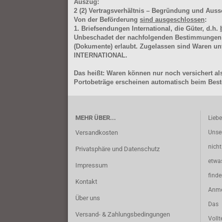
Auszug:
2
(2)
Vertragsverhältnis – Begründung und Auss
Von der Beförderung
sind ausgeschlossen
:
1. Briefsendungen International, die Güter, d.h.
Unbeschadet der nachfolgenden Bestimmungen (Aus
(Dokumente) erlaubt. Zugelassen sind Waren 
INTERNATIONAL.
Das heißt: Waren können nur noch versichert als
Portobeträge erscheinen automatisch beim Beste
MEHR ÜBER...
Lieb
Versandkosten
Unse
nich
Privatsphäre und Datenschutz
etwa
Impressum
find
Kontakt
Anme
Über uns
Das 
Versand- & Zahlungsbedingungen
Vollt