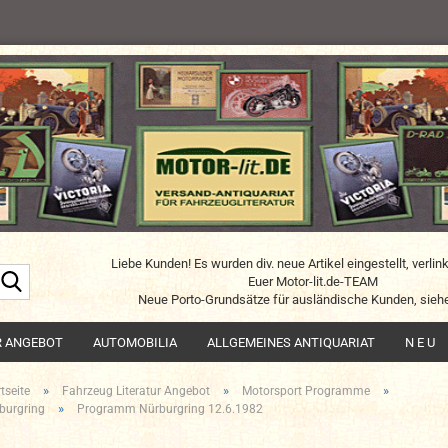
Liebe Kunden! Es wurden div. neue Artikel eingestellt, verlin
Suche...
Euer Motor-lit.de-TEAM
Neue Porto-Grundsätze für ausländische Kunden, siehe
R ANGEBOT
AUTOMOBILIA
ALLGEMEINES ANTIQUARIAT
N E U
»
»
»
tseite
Fahrzeug Literatur Angebot
Motorsport Programme
»
burgring
Programm Nürburgring 12.6.1982