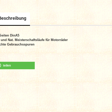
Beschreibung
Seiten DinA
5
. und Nat. Meisterschaftsläufe für Motorräder
chte Gebrauchsspuren
teilen