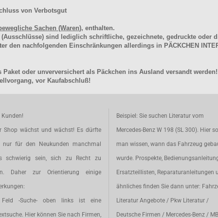
chluss von Verbotsgut
bewegliche Sachen (Waren
), enthalten.
schlüsse) sind lediglich schriftliche, gezeichnete, gedruckte oder di
unter den nachfolgenden Einschränkungen allerdings in PÄCKCHEN I
 Paket oder unverversichert als Päckchen ins Ausland versandt werden!
llvorgang, vor Kaufabschluß!
e Kunden!
Beispiel: Sie suchen Literatur vom
r Shop wächst und wächst! Es dürfte
Mercedes-Benz W 198 (SL 300). Hier so
t nur für den Neukunden manchmal
man wissen, wann das Fahrzeug geba
s schwierig sein, sich zu Recht zu
wurde. Prospekte, Bedienungsanleitun
en. Daher zur Orientierung einige
Ersatzteillisten, Reparaturanleitungen 
rkungen:
ähnliches finden Sie dann unter: Fahr
Feld -Suche- oben links ist eine
Literatur Angebote / Pkw Literatur /
extsuche. Hier können Sie nach Firmen,
Deutsche Firmen / Mercedes-Benz / M