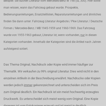
Beispiel: Sie suchen Literatur vom Mercedes-Benz W 198 (SL 300). Hier sollte
man wissen, wann das Fahrzeug gebaut wurde. Prospekte,
Bedienungsanleitungen, Ersatzteillisten, Reparaturanleitungen und ähnliches
finden Sie dann unter: Fahrzeug Literatur Angebote / Pkw Literatur / Deutsche
Firmen / Mercedes-Benz / MB 1945-1959 und 1960-1969. Das Fahrzeug
wurde von 1955-1963 gebaut, Literatur ist, wenn vorhanden,
nur
in diesen
Kategorien vorhanden. Innerhalb der Kategorien sind die Artikel nach Jahren
aufsteigend sotiert.
Das Thema Original, Nachdruck oder Kopie wird immer häufiger zur
Thematik. Wir verkaufen zu 99% original Literatur. Dies wird nicht in den
einzelnen Artikeln in der Beschreibung erwähnt. Nachdrucke oder Kopien
werden jedoch
immer
gekennzeichnet und unterscheiden sich im Preis
zum Original deutlich. Ein Nachdruck ist ein meist hochwertig erzeugtes
Druckwerk. Es unterscheidet sich meist wenig vom Original. Eine Kopie
dagegen ist vom Fotokopierer erzeugt und ist meist in deutlich