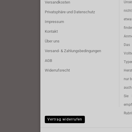
Versandkosten
Unse
nich
Privatsphäre und Datenschutz
etwa
Impressum
find
Kontakt
Anme
Über uns
Das 
Versand- & Zahlungsbedingungen
Vollt
AGB
Typ
Widerrufsrecht
Herst
nur b
auch 
Sie 
empf
Rubri
Vertrag widerrufen