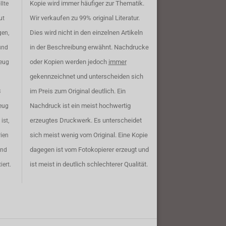
Kopie wird immer häufiger zur Thematik.
llte
Wir verkaufen zu 99% original Literatur.
ut
Dies wird nicht in den einzelnen Artikeln
gen,
in der Beschreibung erwähnt. Nachdrucke
und
oder Kopien werden jedoch
immer
zeug
gekennzeichnet und unterscheiden sich
im Preis zum Original deutlich. Ein
B
Nachdruck ist ein meist hochwertig
eug
erzeugtes Druckwerk. Es unterscheidet
ist,
sich meist wenig vom Original. Eine Kopie
rien
dagegen ist vom Fotokopierer erzeugt und
ind
ist meist in deutlich schlechterer Qualität.
iert.