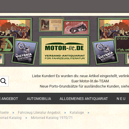
Liebe Kunden! Es wurden div. neue Artikel eingestellt, verlin
Suche...
Euer Motor-lit.de-TEAM
Neue Porto-Grundsätze für ausländische Kunden, siehe
R ANGEBOT
AUTOMOBILIA
ALLGEMEINES ANTIQUARIAT
N E U
»
»
»
tseite
Fahrzeug Literatur Angebot
Kataloge
»
orrad Katalog
Motorrad Katalog 1970/71