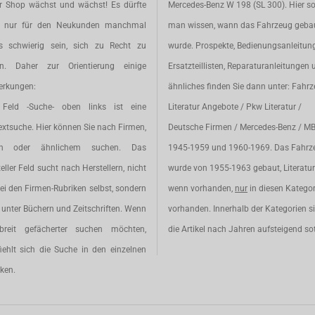
r Shop wächst und wächst! Es dürfte
Mercedes-Benz W 198 (SL 300). Hier so
t nur für den Neukunden manchmal
man wissen, wann das Fahrzeug geba
s schwierig sein, sich zu Recht zu
wurde. Prospekte, Bedienungsanleitun
en. Daher zur Orientierung einige
Ersatzteillisten, Reparaturanleitungen 
rkungen:
ähnliches finden Sie dann unter: Fahr
Feld -Suche- oben links ist eine
Literatur Angebote / Pkw Literatur /
extsuche. Hier können Sie nach Firmen,
Deutsche Firmen / Mercedes-Benz / M
en oder ähnlichem suchen. Das
1945-1959 und 1960-1969. Das Fahrz
eller Feld sucht nach Herstellern, nicht
wurde von 1955-1963 gebaut, Literatur 
ei den Firmen-Rubriken selbst, sondern
wenn vorhanden,
nur
in diesen Katego
unter Büchern und Zeitschriften. Wenn
vorhanden. Innerhalb der Kategorien s
breit gefächerter suchen möchten,
die Artikel nach Jahren aufsteigend sot
iehlt sich die Suche in den einzelnen
ken.