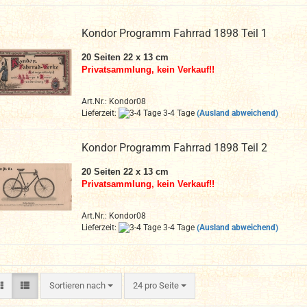
Kondor Programm Fahrrad 1898 Teil 1
20
Seiten 22 x 13 cm
Privatsammlung, kein Verkauf!!
Art.Nr.: Kondor08
Lieferzeit:
3-4 Tage
(Ausland abweichend)
Kondor Programm Fahrrad 1898 Teil 2
20
Seiten 22 x 13 cm
Privatsammlung, kein Verkauf!!
Art.Nr.: Kondor08
Lieferzeit:
3-4 Tage
(Ausland abweichend)
Sortieren nach
pro Seite
Sortieren nach
24 pro Seite