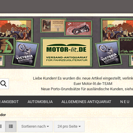
Liebe Kunden! Es wurden div. neue Artikel eingestellt, verlin
Suche...
Euer Motor-lit.de-TEAM
Neue Porto-Grundsätze für ausländische Kunden, siehe
R ANGEBOT
AUTOMOBILIA
ALLGEMEINES ANTIQUARIAT
N E U
dor
Sortieren nach
pro Seite
Sortieren nach
24 pro Seite