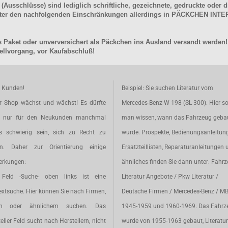
schlüsse) sind lediglich schriftliche, gezeichnete, gedruckte oder di
unter den nachfolgenden Einschränkungen allerdings in PÄCKCHEN I
 Paket oder unverversichert als Päckchen ins Ausland versandt werden!
llvorgang, vor Kaufabschluß!
e Kunden!
Beispiel: Sie suchen Literatur vom
r Shop wächst und wächst! Es dürfte
Mercedes-Benz W 198 (SL 300). Hier so
t nur für den Neukunden manchmal
man wissen, wann das Fahrzeug geba
s schwierig sein, sich zu Recht zu
wurde. Prospekte, Bedienungsanleitun
en. Daher zur Orientierung einige
Ersatzteillisten, Reparaturanleitungen 
rkungen:
ähnliches finden Sie dann unter: Fahr
Feld -Suche- oben links ist eine
Literatur Angebote / Pkw Literatur /
extsuche. Hier können Sie nach Firmen,
Deutsche Firmen / Mercedes-Benz / M
en oder ähnlichem suchen. Das
1945-1959 und 1960-1969. Das Fahrz
eller Feld sucht nach Herstellern, nicht
wurde von 1955-1963 gebaut, Literatur 