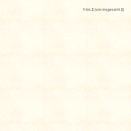
1
bis
2
(von insgesamt
2
)