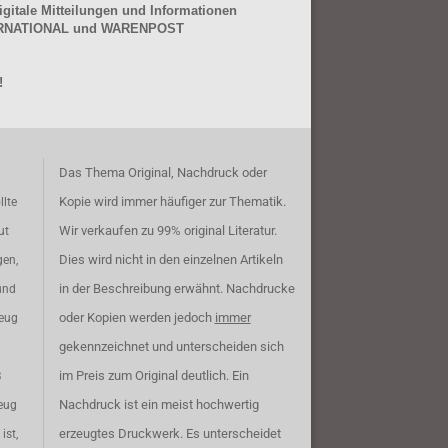
gitale Mitteilungen und Informationen
NTERNATIONAL und WARENPOST
!
Das Thema Original, Nachdruck oder
Kopie wird immer häufiger zur Thematik.
llte
Wir verkaufen zu 99% original Literatur.
ut
Dies wird nicht in den einzelnen Artikeln
gen,
in der Beschreibung erwähnt. Nachdrucke
und
oder Kopien werden jedoch
immer
zeug
gekennzeichnet und unterscheiden sich
im Preis zum Original deutlich. Ein
B
Nachdruck ist ein meist hochwertig
eug
erzeugtes Druckwerk. Es unterscheidet
ist,