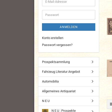
E-
Mail-
Adresse
Passwort
ANMELDEN
Konto erstellen
Passwort vergessen?
Prospektsammlung
Fahrzeug Literatur Angebot
Automobilia
Allgemeines Antiquariat
N E U
N E U : Prospekte