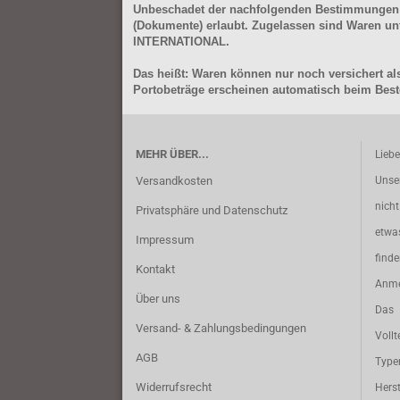
Unbeschadet der nachfolgenden Bestimmungen (Aus
(Dokumente) erlaubt. Zugelassen sind Waren 
INTERNATIONAL.
Das heißt: Waren können nur noch versichert als
Portobeträge erscheinen automatisch beim Beste
MEHR ÜBER...
Lieb
Versandkosten
Unse
nich
Privatsphäre und Datenschutz
etwa
Impressum
find
Kontakt
Anme
Über uns
Das 
Versand- & Zahlungsbedingungen
Vollt
AGB
Typ
Widerrufsrecht
Herst