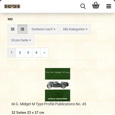
MG
Sortieren nach
Sortieren nach
Alle Kategorien
pro Seite
24 pro Seite
1
2
3
4
»
M.G. Midget M Type Profile Publications No. 45
12 Seiten 23 x 17 cm