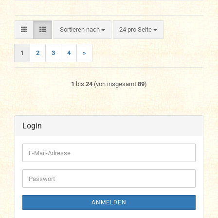
Sortieren nach
pro Seite
Sortieren nach
24 pro Seite
1
2
3
4
»
1
bis
24
(von insgesamt
89
)
Login
E-
Mail-
Adresse
Passwort
ANMELDEN