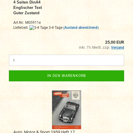
4
Seiten DinA4
Englischer Text
Guter Zustand
Art.Nr.: MG5911e
Lieferzeit:
3-4 Tage
(Ausland abweichend)
25,00 EUR
inkl. 7% MwSt. zzgl.
Versand
IN DEN WARENKORB
Auto, Motor & Sport 1959 Heft 17