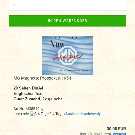
IN DEN WARENKORB
MG Magnette Prospekt 9.1954
20
Seiten DinA4
Englischer Text
Guter Zustand, 2x gelocht
Art.Nr.: MG5510eg
Lieferzeit:
3-4 Tage
(Ausland abweichend)
30,00 EUR
inkl. 7% MwSt. zzgl.
Versand