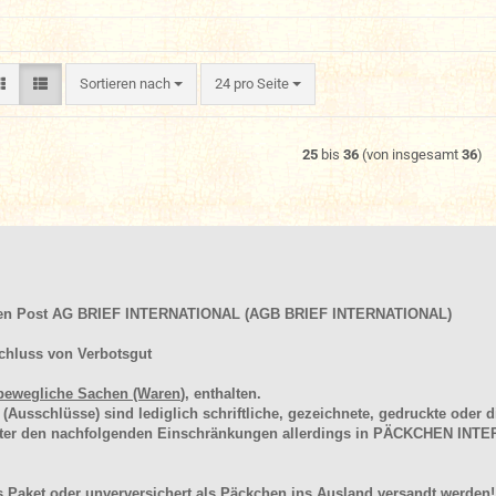
Sortieren nach
pro Seite
Sortieren nach
24 pro Seite
25
bis
36
(von insgesamt
36
)
hen Post AG BRIEF INTERNATIONAL (AGB BRIEF INTERNATIONAL)
chluss von Verbotsgut
bewegliche Sachen (Waren
), enthalten.
schlüsse) sind lediglich schriftliche, gezeichnete, gedruckte oder di
unter den nachfolgenden Einschränkungen allerdings in PÄCKCHEN I
 Paket oder unverversichert als Päckchen ins Ausland versandt werden!