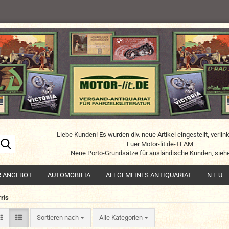
Liebe Kunden! Es wurden div. neue Artikel eingestellt, verlin
Suche...
Euer Motor-lit.de-TEAM
Neue Porto-Grundsätze für ausländische Kunden, siehe
R ANGEBOT
AUTOMOBILIA
ALLGEMEINES ANTIQUARIAT
N E U
ris
Sortieren nach
Sortieren nach
Alle Kategorien