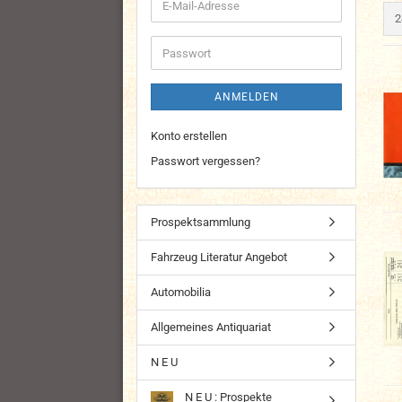
E-
p
2
Mail-
Adresse
Passwort
ANMELDEN
Konto erstellen
Passwort vergessen?
Prospektsammlung
Fahrzeug Literatur Angebot
Automobilia
Allgemeines Antiquariat
N E U
N E U : Prospekte