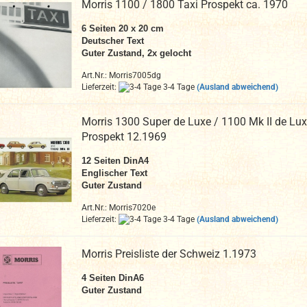
Morris 1100 / 1800 Taxi Prospekt ca. 1970
6
Seiten 20 x 20 cm
Deutscher Text
Guter Zustand, 2x gelocht
Art.Nr.: Morris7005dg
Lieferzeit:
3-4 Tage
(Ausland abweichend)
Morris 1300 Super de Luxe / 1100 Mk II de Lu
Prospekt 12.1969
12
Seiten DinA4
Englischer Text
Guter Zustand
Art.Nr.: Morris7020e
Lieferzeit:
3-4 Tage
(Ausland abweichend)
Morris Preisliste der Schweiz 1.1973
4
Seiten DinA
6
Guter Zustand