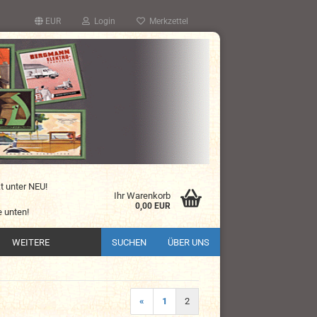
EUR
Login
Merkzettel
kt unter NEU!
Ihr Warenkorb
0,00 EUR
 unten!
WEITERE
SUCHEN
ÜBER UNS
«
1
2