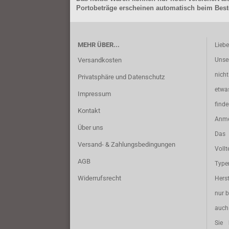
Portobeträge erscheinen automatisch beim Beste
MEHR ÜBER...
Lieb
Versandkosten
Unse
nich
Privatsphäre und Datenschutz
etwa
Impressum
find
Kontakt
Anme
Über uns
Das 
Versand- & Zahlungsbedingungen
Vollt
AGB
Typ
Widerrufsrecht
Herst
nur b
auch 
Sie 