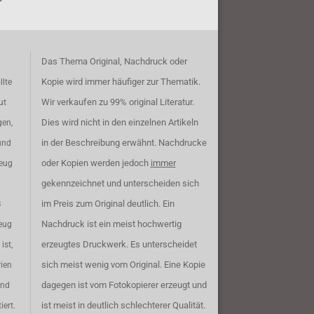
Das Thema Original, Nachdruck oder
Kopie wird immer häufiger zur Thematik.
llte
Wir verkaufen zu 99% original Literatur.
ut
Dies wird nicht in den einzelnen Artikeln
gen,
in der Beschreibung erwähnt. Nachdrucke
und
oder Kopien werden jedoch
immer
zeug
gekennzeichnet und unterscheiden sich
im Preis zum Original deutlich. Ein
B
Nachdruck ist ein meist hochwertig
eug
erzeugtes Druckwerk. Es unterscheidet
ist,
sich meist wenig vom Original. Eine Kopie
rien
dagegen ist vom Fotokopierer erzeugt und
ind
ist meist in deutlich schlechterer Qualität.
iert.