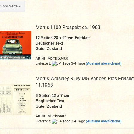
ro Seite
4 pro Seite
Morris 1100 Prospekt ca. 1963
12 Seiten 28 x 21 cm
Faltblatt
Deutscher Text
Guter Zustand
Art.Nr.: Morris6340d
Lieferzeit:
3-4 Tage
(Ausland abweichend)
Morris Wolseley Riley MG Vanden Plas Preislis
11.1963
6 Seiten 12 x 7 cm
Englischer Text
Guter Zustand
Art.Nr.: Morris6402
Lieferzeit:
3-4 Tage
(Ausland abweichend)