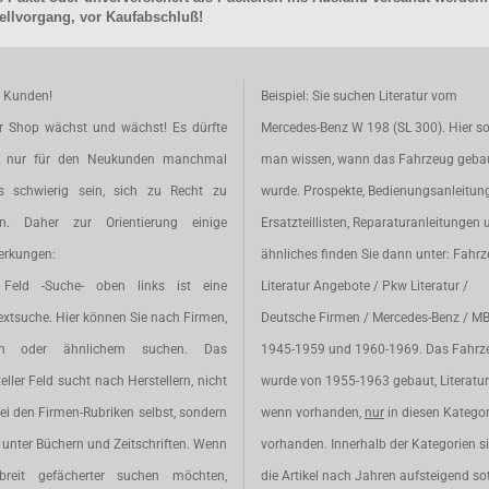
llvorgang, vor Kaufabschluß!
e Kunden!
Beispiel: Sie suchen Literatur vom
r Shop wächst und wächst! Es dürfte
Mercedes-Benz W 198 (SL 300). Hier so
t nur für den Neukunden manchmal
man wissen, wann das Fahrzeug geba
s schwierig sein, sich zu Recht zu
wurde. Prospekte, Bedienungsanleitun
en. Daher zur Orientierung einige
Ersatzteillisten, Reparaturanleitungen 
rkungen:
ähnliches finden Sie dann unter: Fahr
Feld -Suche- oben links ist eine
Literatur Angebote / Pkw Literatur /
extsuche. Hier können Sie nach Firmen,
Deutsche Firmen / Mercedes-Benz / M
en oder ähnlichem suchen. Das
1945-1959 und 1960-1969. Das Fahrz
eller Feld sucht nach Herstellern, nicht
wurde von 1955-1963 gebaut, Literatur 
ei den Firmen-Rubriken selbst, sondern
wenn vorhanden,
nur
in diesen Katego
unter Büchern und Zeitschriften. Wenn
vorhanden. Innerhalb der Kategorien s
breit gefächerter suchen möchten,
die Artikel nach Jahren aufsteigend sot