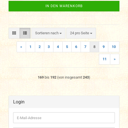
IN DEN WARENKORB
Sortieren nach
pro Seite
Sortieren nach
24 pro Seite
«
1
2
3
4
5
6
7
8
9
10
11
»
169
bis
192
(von insgesamt
243
)
Login
E-
Mail-
Adresse