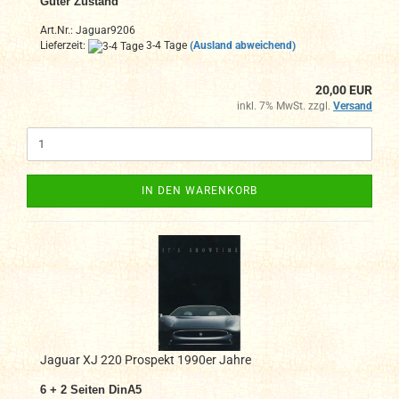
Guter Zustand
Art.Nr.: Jaguar9206
Lieferzeit:
3-4 Tage
(Ausland abweichend)
20,00 EUR
inkl. 7% MwSt. zzgl.
Versand
IN DEN WARENKORB
Jaguar XJ 220 Prospekt 1990er Jahre
6 + 2
Seiten DinA
5