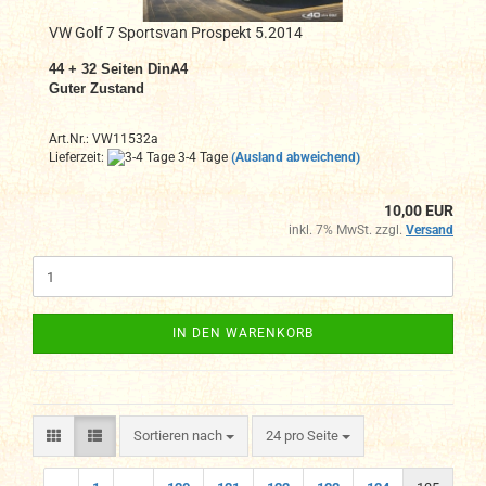
VW Golf 7 Sportsvan Prospekt 5.2014
44 + 32 Seiten DinA4
Guter Zustand
Art.Nr.: VW11532a
Lieferzeit:
3-4 Tage
(Ausland abweichend)
10,00 EUR
inkl. 7% MwSt. zzgl.
Versand
IN DEN WARENKORB
Sortieren nach
pro Seite
Sortieren nach
24 pro Seite