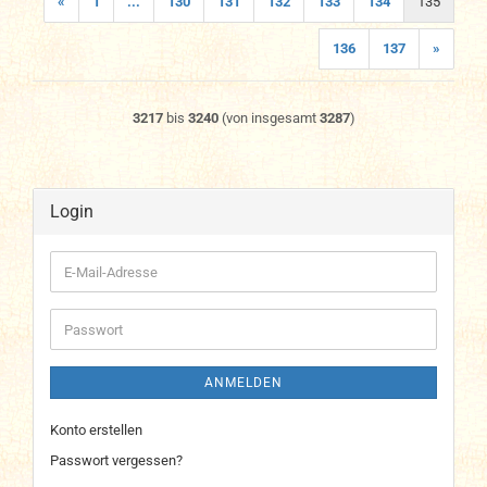
«
1
...
130
131
132
133
134
135
136
137
»
3217
bis
3240
(von insgesamt
3287
)
Login
E-
Mail-
Adresse
Passwort
ANMELDEN
Konto erstellen
Passwort vergessen?