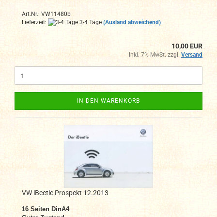
Art.Nr.: VW11480b
Lieferzeit:
3-4 Tage
(Ausland abweichend)
10,00 EUR
inkl. 7% MwSt. zzgl.
Versand
IN DEN WARENKORB
VW iBeetle Prospekt 12.2013
16 Seiten DinA4