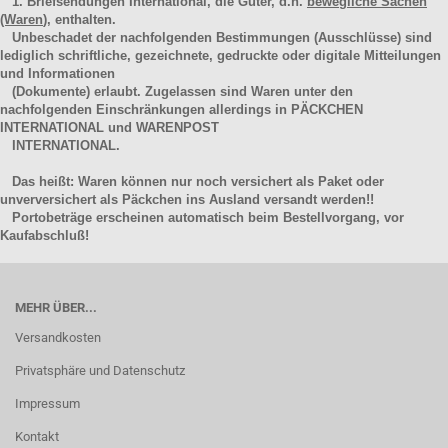
1. Briefsendungen International, die Güter, d.h.
bewegliche Sachen
(Waren
), enthalten.
Unbeschadet der nachfolgenden Bestimmungen (Ausschlüsse) sind
lediglich schriftliche, gezeichnete, gedruckte oder digitale Mitteilungen
und Informationen
(Dokumente) erlaubt. Zugelassen sind Waren unter den
nachfolgenden Einschränkungen allerdings in PÄCKCHEN
INTERNATIONAL und WARENPOST
INTERNATIONAL.
Das heißt: Waren können nur noch versichert als Paket oder
unverversichert als Päckchen ins Ausland versandt werden!!
Portobeträge erscheinen automatisch beim Bestellvorgang, vor
Kaufabschluß!
MEHR ÜBER...
Versandkosten
Privatsphäre und Datenschutz
Impressum
Kontakt