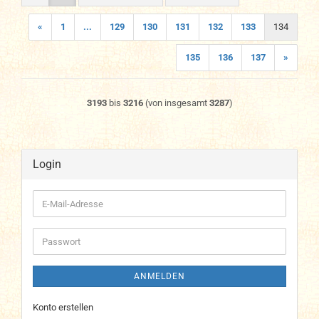
«
1
...
129
130
131
132
133
134
135
136
137
»
3193
bis
3216
(von insgesamt
3287
)
Login
E-
Mail-
Adresse
Passwort
ANMELDEN
Konto erstellen