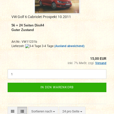
VW Golf 6 Cabriolet Prospekt 10.2011
56 + 24
Seiten DinA4
Guter Zustand
Art.Nr.: VW11231b
Lieferzeit:
3-4 Tage
(Ausland abweichend)
15,00 EUR
inkl. 7% MwSt. zzgl.
Versand
IN DEN WARENKORB
Sortieren nach
pro Seite
Sortieren nach
24 pro Seite