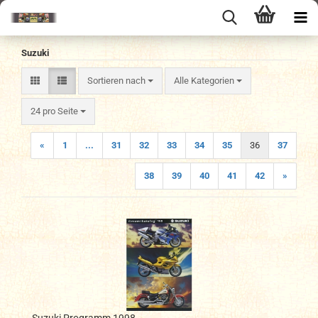
Suzuki
Sortieren nach
Sortieren nach
Alle Kategorien
pro Seite
24 pro Seite
«
1
...
31
32
33
34
35
36
37
38
39
40
41
42
»
Suzuki Programm 1998