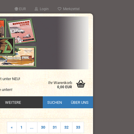
EUR
Login
Merkzettel
kt unter NEU!
Ihr Warenkorb
0,00 EUR
 unten!
WEITERE
SUCHEN
ÜBER UNS
«
1
...
30
31
32
33