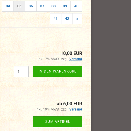
34
35
36
37
38
39
40
41
42
»
10,00 EUR
inkl. 7% MwSt. zzgl.
Versand
IN DEN WARENKORB
ab 6,00 EUR
inkl. 19% MwSt. zzgl.
Versand
ZUM ARTIKEL