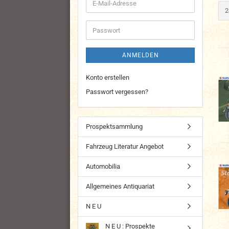
E-
p
2
Mail-
Adresse
Passwort
ANMELDEN
Konto erstellen
Passwort vergessen?
Prospektsammlung
Fahrzeug Literatur Angebot
Automobilia
Allgemeines Antiquariat
N E U
N E U : Prospekte