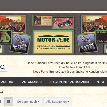
Liebe Kunden! Es wurden div. neue Artikel eingestellt, verlin
Suche...
Euer Motor-lit.de-TEAM
Neue Porto-Grundsätze für ausländische Kunden, siehe
R ANGEBOT
AUTOMOBILIA
ALLGEMEINES ANTIQUARIAT
N E U
uki
Sortieren nach
Sortieren nach
Alle Kategorien