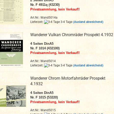
2 Seiten DinA5
Nr. F 4911q (43230)
Privatsammlung, kein Verkauf!!
Art.Nr.: Wand5014a
Lieferzeit:
3-4 Tage
(Ausland abweichend)
Wanderer Vulkan Chromräder Prospekt 4.1932
4
Seiten DinA
5
Nr. F 1014 (432100)
Privatsammlung, kein Verkauf!!
Art.Nr.: Wand5014
Lieferzeit:
3-4 Tage
(Ausland abweichend)
Wanderer Chrom Motorfahrräder Prospekt
4.1932
4
Seiten DinA
5
Nr. F 1015 (53220)
Privatsammlung, kein Verkauf!!
Art.Nr.: Wand5015