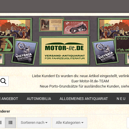
Liebe Kunden! Es wurden div. neue Artikel eingestellt, verlin
Suche...
Euer Motor-lit.de-TEAM
Neue Porto-Grundsätze für ausländische Kunden, siehe
R ANGEBOT
AUTOMOBILIA
ALLGEMEINES ANTIQUARIAT
N E U
derer
Sortieren nach
Sortieren nach
Alle Kategorien