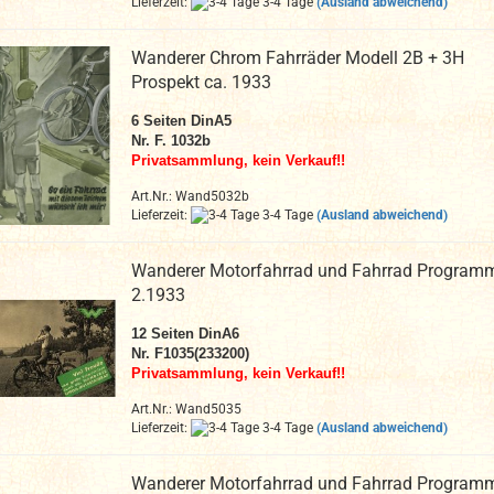
Lieferzeit:
3-4 Tage
(Ausland abweichend)
Wanderer Chrom Fahrräder Modell 2B + 3H
Prospekt ca. 1933
6 Seiten DinA5
Nr. F. 1032b
Privatsammlung, kein Verkauf!!
Art.Nr.: Wand5032b
Lieferzeit:
3-4 Tage
(Ausland abweichend)
Wanderer Motorfahrrad und Fahrrad Program
2.1933
12
Seiten DinA6
Nr. F1035(233200)
Privatsammlung, kein Verkauf!!
Art.Nr.: Wand5035
Lieferzeit:
3-4 Tage
(Ausland abweichend)
Wanderer Motorfahrrad und Fahrrad Program