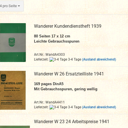
ro Seite
4 pro Seite
Wanderer Kundendienstheft 1939
80 Seiten 17 x 12 cm
Leichte Gebrauchsspuren
Art.Nr.: WandA4303
Lieferzeit:
3-4 Tage
(Ausland abweichend)
Wanderer W 26 Ersatzteilliste 1941
169
pages DinA
5
Mit Gebrauchsspuren, gering wellig
Art.Nr.: WandA4411
Lieferzeit:
3-4 Tage
(Ausland abweichend)
Wanderer W 23 24 Arbeitspreise 1941