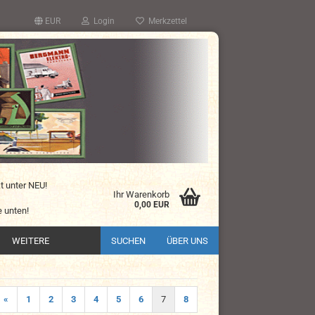
EUR
Login
Merkzettel
kt unter NEU!
Ihr Warenkorb
0,00 EUR
 unten!
WEITERE
SUCHEN
ÜBER UNS
«
1
2
3
4
5
6
7
8