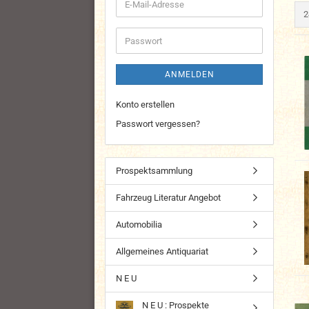
E-
p
2
Mail-
Adresse
Passwort
ANMELDEN
Konto erstellen
Passwort vergessen?
Prospektsammlung
Fahrzeug Literatur Angebot
Automobilia
Allgemeines Antiquariat
N E U
N E U : Prospekte