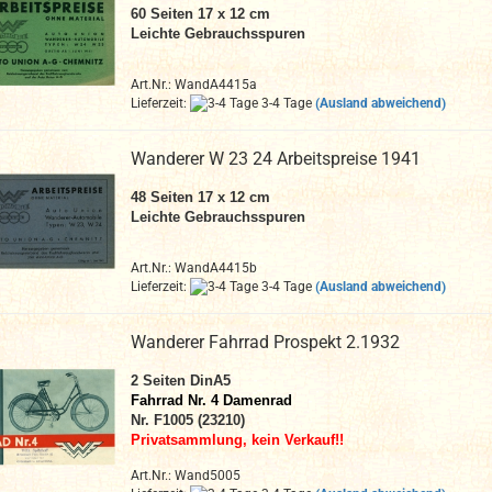
60 Seiten 17 x 12 cm
Leichte Gebrauchsspuren
Art.Nr.: WandA4415a
Lieferzeit:
3-4 Tage
(Ausland abweichend)
Wanderer W 23 24 Arbeitspreise 1941
48 Seiten 17 x 12 cm
Leichte Gebrauchsspuren
Art.Nr.: WandA4415b
Lieferzeit:
3-4 Tage
(Ausland abweichend)
Wanderer Fahrrad Prospekt 2.1932
2
Seiten DinA
5
Fahrrad Nr. 4 Damenrad
Nr. F1005 (23210)
Privatsammlung, kein Verkauf!!
Art.Nr.: Wand5005