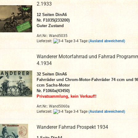
2.1933
12
Seiten DinA6
Nr. F1035(233200)
Guter Zustand
Art.Nr.: Wand5035
Lieferzeit:
3-4 Tage
(Ausland abweichend)
Wanderer Motorfahrrad und Fahrrad Program
4.1934
32 Seiten DinA6
Fahrräder und Chrom-Motor-Fahrräder 74 ccm und 9
ccm Sachs-Motor
Nr. F1060a(43450)
Privatsammlung, kein Verkauf!!
Art.Nr.: Wand5060a
Lieferzeit:
3-4 Tage
(Ausland abweichend)
Wanderer Fahrrad Prospekt 1934
1
Seite DinA4