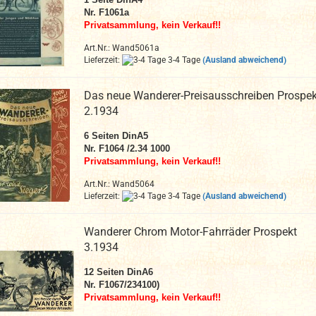
Nr. F1061a
Privatsammlung, kein Verkauf!!
Art.Nr.: Wand5061a
Lieferzeit:
3-4 Tage
(Ausland abweichend)
Das neue Wanderer-Preisausschreiben Prospek
2.1934
6
Seiten DinA5
Nr. F1064 /2.34 1000
Privatsammlung, kein Verkauf!!
Art.Nr.: Wand5064
Lieferzeit:
3-4 Tage
(Ausland abweichend)
Wanderer Chrom Motor-Fahrräder Prospekt
3.1934
12
Seiten DinA6
Nr.
F1067/234100)
Privatsammlung, kein Verkauf!!