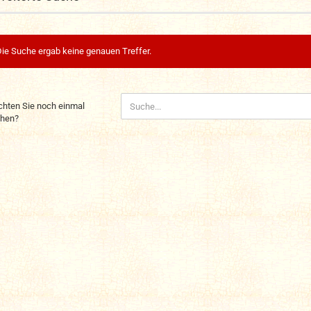
ie Suche ergab keine genauen Treffer.
CHTEN
hten Sie noch einmal
hen?
CH
NMAL
CHEN?