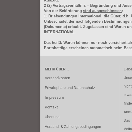
Auszug:
2
(2)
Vertragsverhältnis – Begründung und Auss
Von der Beförderung
sind ausgeschlossen
:
1. Briefsendungen International, die Güter, d.h.
Unbeschadet der nachfolgenden Bestimmungen (Aus
(Dokumente) erlaubt. Zugelassen sind Waren 
INTERNATIONAL.
Das heißt: Waren können nur noch versichert als
Portobeträge erscheinen automatisch beim Beste
MEHR ÜBER...
Lieb
Versandkosten
Unse
nich
Privatsphäre und Datenschutz
etwa
Impressum
find
Kontakt
Anme
Über uns
Das 
Versand- & Zahlungsbedingungen
Vollt