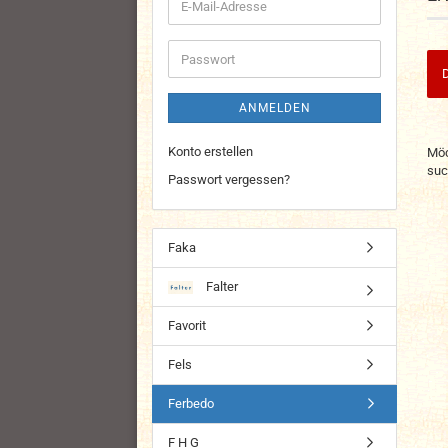
E-
Mail-
Adresse
Passwort
D
ANMELDEN
MÖ
Konto erstellen
Möc
SIE
suc
NO
Passwort vergessen?
EI
SU
Faka
Falter
Favorit
Fels
Ferbedo
F H G