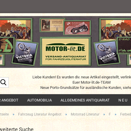
Liebe Kunden! Es wurden div. neue Artikel eingestellt, verlin
Suche...
Euer Motor-lit.de-TEAM
Neue Porto-Grundsätze für ausländische Kunden, siehe
R ANGEBOT
AUTOMOBILIA
ALLGEMEINES ANTIQUARIAT
N E U
»
»
»
»
tseite
Fahrzeug Literatur Angebot
Motorrad Literatur
F
Ferbe
weiterte Suche