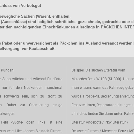
chluss von Verbotsgut
bewegliche Sachen (Waren
), enthalten.
schlüsse) sind lediglich schriftliche, gezeichnete, gedruckte oder di
unter den nachfolgenden Einschränkungen allerdings in PÄCKCHEN I
 Paket oder unverversichert als Päckchen ins Ausland versandt werden!
llvorgang, vor Kaufabschluß!
e Kunden!
Beispiel: Sie suchen Literatur vom
r Shop wächst und wächst! Es dürfte
Mercedes-Benz W 198 (SL 300). Hier so
t nur für den Neukunden manchmal
man wissen, wann das Fahrzeug geba
s schwierig sein, sich zu Recht zu
wurde. Prospekte, Bedienungsanleitun
en. Daher zur Orientierung einige
Ersatzteillisten, Reparaturanleitungen 
rkungen:
ähnliches finden Sie dann unter: Fahr
Feld -Suche- oben links ist eine
Literatur Angebote / Pkw Literatur /
extsuche. Hier können Sie nach Firmen,
Deutsche Firmen / Mercedes-Benz / M