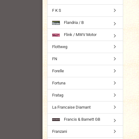
F K S
Flandria / B
Flink / MWV Motor
Flottweg
FN
Forelle
Fortuna
Fratag
La Francaise Diamant
Francis & Barnett GB
Franzani