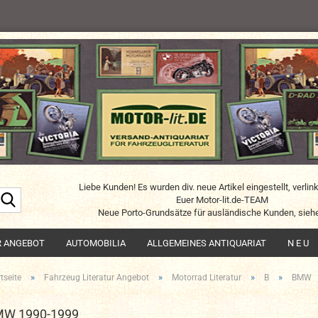
Liebe Kunden! Es wurden div. neue Artikel eingestellt, verlin
Suche...
Euer Motor-lit.de-TEAM
Neue Porto-Grundsätze für ausländische Kunden, siehe
R ANGEBOT
AUTOMOBILIA
ALLGEMEINES ANTIQUARIAT
N E U
»
»
»
»
tseite
Fahrzeug Literatur Angebot
Motorrad Literatur
B
BMW
W 1990-1999