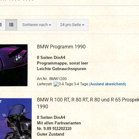
Sortieren nach
pro Seite
Sortieren nach
24 pro Seite
BMW Programm 1990
8 Seiten DinA4
Programmappe, sonst leer
Leichte Gebrauchsspuren
Art.Nr.: BMW1200
Lieferzeit:
3-4 Tage
(Ausland abweichend)
BMW R 100 RT, R 80 RT, R 80 und R 65 Prospek
1990
8 Seiten DinA4
Mit allen Farbvarianten
Nr. 9.89 911202110
Guter Zustand