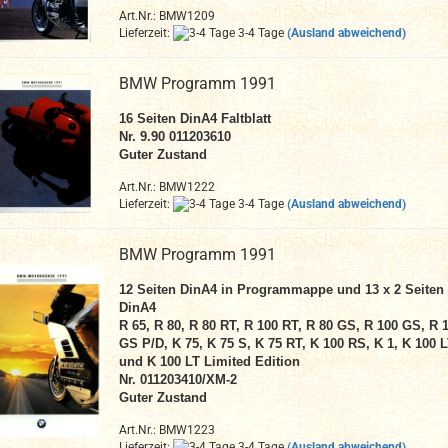
Art.Nr.: BMW1209
Lieferzeit:
3-4 Tage
(Ausland abweichend)
BMW Programm 1991
16 Seiten DinA4 Faltblatt
Nr. 9.90 011203610
Guter Zustand
Art.Nr.: BMW1222
Lieferzeit:
3-4 Tage
(Ausland abweichend)
BMW Programm 1991
12 Seiten DinA4 in Programmappe und 13 x 2 Seiten
DinA4
R 65, R 80, R 80 RT, R 100 RT, R 80 GS, R 100 GS, R 
GS P/D, K 75, K 75 S, K 75 RT, K 100 RS, K 1, K 100 
und K 100 LT Limited Edition
Nr. 011203410/XM-2
Guter Zustand
Art.Nr.: BMW1223
Lieferzeit:
3-4 Tage
(Ausland abweichend)