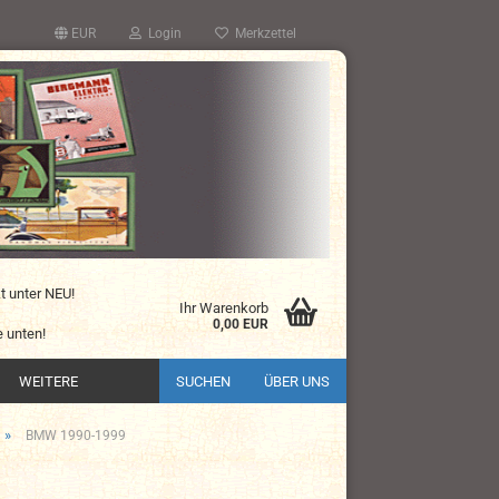
EUR
Login
Merkzettel
kt unter NEU!
Ihr Warenkorb
0,00 EUR
 unten!
WEITERE
SUCHEN
ÜBER UNS
»
BMW 1990-1999