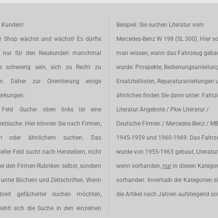
e Kunden!
Beispiel: Sie suchen Literatur vom
r Shop wächst und wächst! Es dürfte
Mercedes-Benz W 198 (SL 300). Hier so
t nur für den Neukunden manchmal
man wissen, wann das Fahrzeug geba
s schwierig sein, sich zu Recht zu
wurde. Prospekte, Bedienungsanleitun
en. Daher zur Orientierung einige
Ersatzteillisten, Reparaturanleitungen 
rkungen:
ähnliches finden Sie dann unter: Fahr
Feld -Suche- oben links ist eine
Literatur Angebote / Pkw Literatur /
extsuche. Hier können Sie nach Firmen,
Deutsche Firmen / Mercedes-Benz / M
en oder ähnlichem suchen. Das
1945-1959 und 1960-1969. Das Fahrz
eller Feld sucht nach Herstellern, nicht
wurde von 1955-1963 gebaut, Literatur 
ei den Firmen-Rubriken selbst, sondern
wenn vorhanden,
nur
in diesen Katego
unter Büchern und Zeitschriften. Wenn
vorhanden. Innerhalb der Kategorien s
breit gefächerter suchen möchten,
die Artikel nach Jahren aufsteigend sot
iehlt sich die Suche in den einzelnen