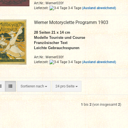
Art.Nr.: Werner020f
Lieferzeit:
3-4 Tage
(Ausland abweichend)
Werner Motoryclette Programm 1903
28
Seiten
21 x 14 cm
Modelle Touriste und Course
Französischer Text
Leichte Gebrauchsspuren
Art.Nr.: Werner030f
Lieferzeit:
3-4 Tage
(Ausland abweichend)
Sortieren nach
pro Seite
Sortieren nach
24 pro Seite
1
bis
2
(von insgesamt
2
)