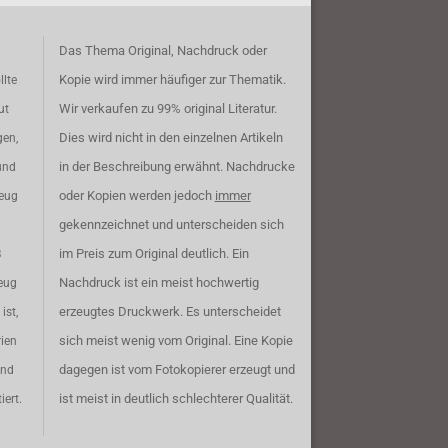
Das Thema Original, Nachdruck oder
Kopie wird immer häufiger zur Thematik.
llte
Wir verkaufen zu 99% original Literatur.
ut
Dies wird nicht in den einzelnen Artikeln
gen,
in der Beschreibung erwähnt. Nachdrucke
und
oder Kopien werden jedoch
immer
zeug
gekennzeichnet und unterscheiden sich
im Preis zum Original deutlich. Ein
B
Nachdruck ist ein meist hochwertig
eug
erzeugtes Druckwerk. Es unterscheidet
ist,
sich meist wenig vom Original. Eine Kopie
rien
dagegen ist vom Fotokopierer erzeugt und
ind
ist meist in deutlich schlechterer Qualität.
iert.