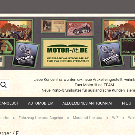
Liebe Kunden! Es wurden div. neue Artikel eingestellt, verlin
Suche...
Euer Motor-lit.de-TEAM
Neue Porto-Grundsätze für ausländische Kunden, siehe
R ANGEBOT
AUTOMOBILIA
ALLGEMEINES ANTIQUARIAT
N E U
»
»
»
»
tseite
Fahrzeug Literatur Angebot
Motorrad Literatur
W-Z
Wern
rner / F