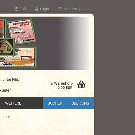
EUR
Login
Merkzettel
kt unter NEU!
Ihr Warenkorb
0,00 EUR
 unten!
WEITERE
SUCHEN
ÜBER UNS
er / F