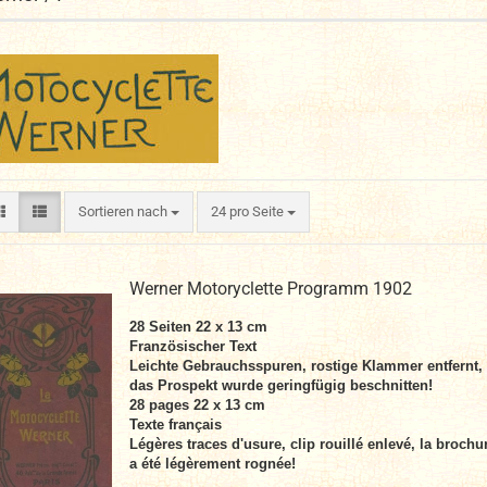
Sortieren nach
pro Seite
Sortieren nach
24 pro Seite
Werner Motoryclette Programm 1902
28 Seiten 22 x 13 cm
Französischer Text
Leichte Gebrauchsspuren, rostige Klammer entfernt,
das Prospekt wurde geringfügig beschnitten!
28 pages 22 x 13 cm
Texte français
Légères traces d'usure, clip rouillé enlevé, la brochu
a été légèrement rognée!