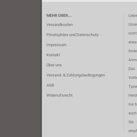
MEHR ÜBER...
Lieb
Versandkosten
Unse
nich
Privatsphäre und Datenschutz
etwa
Impressum
find
Kontakt
Anme
Über uns
Das 
Versand- & Zahlungsbedingungen
Vollt
AGB
Typ
Widerrufsrecht
Herst
nur b
auch 
Sie 
empf