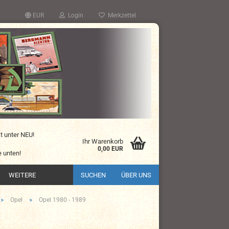
EUR
Login
Merkzettel
kt unter NEU!
Ihr Warenkorb
0,00 EUR
 unten!
WEITERE
SUCHEN
ÜBER UNS
»
»
Opel
Opel 1980 - 1989