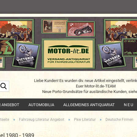
Liebe Kunden! Es wurden div. neue Artikel eingestellt, verlin
Suche...
Euer Motor-lit.de-TEAM
Neue Porto-Grundsätze für ausländische Kunden, siehe
R ANGEBOT
AUTOMOBILIA
ALLGEMEINES ANTIQUARIAT
N E U
»
»
»
tseite
Fahrzeug Literatur Angebot
Pkw Literatur
Deutsche Firmen
el 1980 - 1989