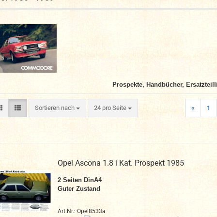
Prospekte, Handbücher, Ersatzteill
Sortieren nach
pro Seite
Sortieren nach
24 pro Seite
«
1
Opel Ascona 1.8 i Kat. Prospekt 1985
2
Seiten DinA4
Guter Zustand
Art.Nr.: Opel8533a