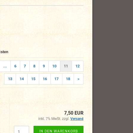
isten
...
6
7
8
9
10
11
12
13
14
15
16
17
18
»
7,50 EUR
inkl. 7% MwSt. zzgl.
Versand
IN DEN WARENKORB