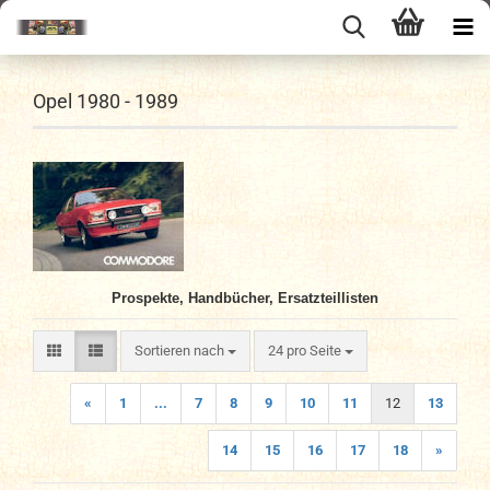
Opel 1980 - 1989
Prospekte, Handbücher, Ersatzteillisten
Sortieren nach
pro Seite
Sortieren nach
24 pro Seite
«
1
...
7
8
9
10
11
12
13
14
15
16
17
18
»