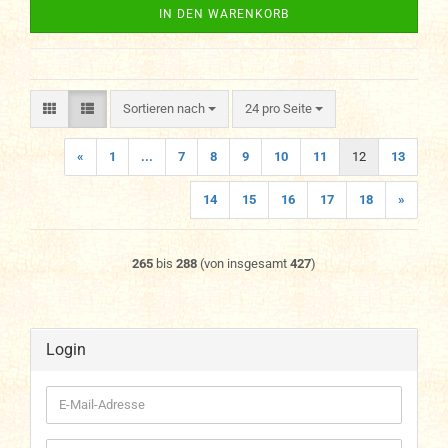
IN DEN WARENKORB
Sortieren nach
pro Seite
Sortieren nach
24 pro Seite
«
1
...
7
8
9
10
11
12
13
14
15
16
17
18
»
265
bis
288
(von insgesamt
427
)
Login
E-
Mail-
Adresse