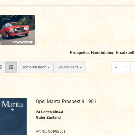
Prospekte, Handbücher, Ersatzteill
Sortieren nach
pro Seite
Sortieren nach
24 pro Seite
«
1
Opel Manta Prospekt 9.1981
24
Seiten DinA4
Guter Zustand
Art.Nr.: Opel8250a