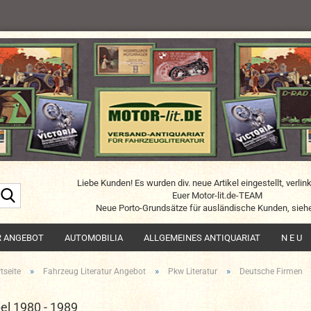
Liebe Kunden! Es wurden div. neue Artikel eingestellt, verlin
Suche...
Euer Motor-lit.de-TEAM
Neue Porto-Grundsätze für ausländische Kunden, siehe
R ANGEBOT
AUTOMOBILIA
ALLGEMEINES ANTIQUARIAT
N E U
»
»
»
tseite
Fahrzeug Literatur Angebot
Pkw Literatur
Deutsche Firmen
el 1980 - 1989