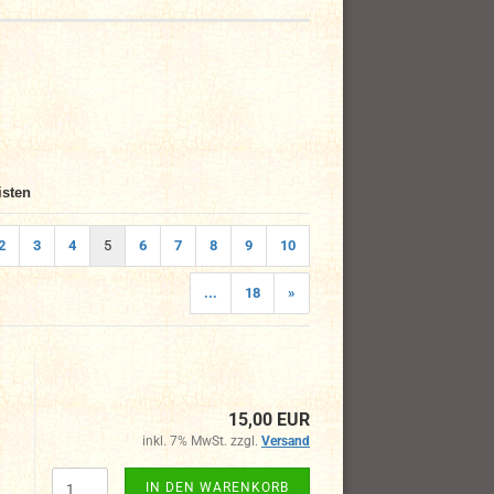
isten
2
3
4
5
6
7
8
9
10
...
18
»
15,00 EUR
inkl. 7% MwSt. zzgl.
Versand
IN DEN WARENKORB