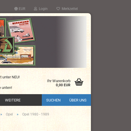
EUR
Login
Merkzettel
kt unter NEU!
Ihr Warenkorb
0,00 EUR
 unten!
WEITERE
SUCHEN
ÜBER UNS
»
»
Opel
Opel 1980 - 1989