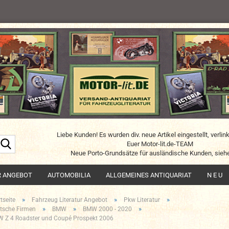
Liebe Kunden! Es wurden div. neue Artikel eingestellt, verlin
Suche...
Euer Motor-lit.de-TEAM
Neue Porto-Grundsätze für ausländische Kunden, siehe
R ANGEBOT
AUTOMOBILIA
ALLGEMEINES ANTIQUARIAT
N E U
»
»
»
tseite
Fahrzeug Literatur Angebot
Pkw Literatur
»
»
»
tsche Firmen
BMW
BMW 2000 - 2020
 Z 4 Roadster und Coupé Prospekt 2006