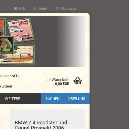
EUR
Login
Merkzettel
kt unter NEU!
Ihr Warenkorb
0,00 EUR
 unten!
WEITERE
SUCHEN
ÜBER UNS
BMW Z 4 Roadster und
Coupé Prospekt 2006