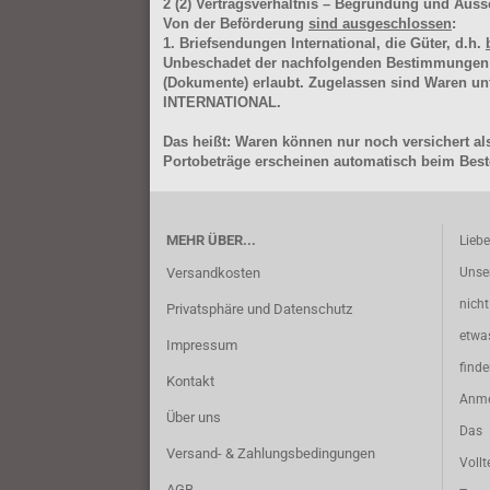
2
(2)
Vertragsverhältnis – Begründung und Auss
Von der Beförderung
sind ausgeschlossen
:
1. Briefsendungen International, die Güter, d.h.
Unbeschadet der nachfolgenden Bestimmungen (Aus
(Dokumente) erlaubt. Zugelassen sind Waren 
INTERNATIONAL.
Das heißt: Waren können nur noch versichert als
Portobeträge erscheinen automatisch beim Beste
MEHR ÜBER...
Lieb
Versandkosten
Unse
nich
Privatsphäre und Datenschutz
etwa
Impressum
find
Kontakt
Anme
Über uns
Das 
Versand- & Zahlungsbedingungen
Vollt
AGB