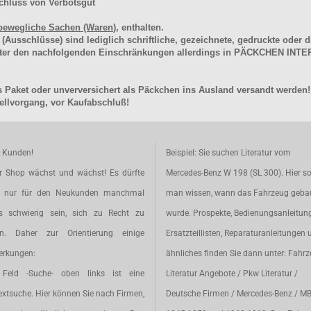
chluss von Verbotsgut
bewegliche Sachen (Waren
), enthalten.
schlüsse) sind lediglich schriftliche, gezeichnete, gedruckte oder di
unter den nachfolgenden Einschränkungen allerdings in PÄCKCHEN I
 Paket oder unverversichert als Päckchen ins Ausland versandt werden!
llvorgang, vor Kaufabschluß!
e Kunden!
Beispiel: Sie suchen Literatur vom
r Shop wächst und wächst! Es dürfte
Mercedes-Benz W 198 (SL 300). Hier so
t nur für den Neukunden manchmal
man wissen, wann das Fahrzeug geba
s schwierig sein, sich zu Recht zu
wurde. Prospekte, Bedienungsanleitun
en. Daher zur Orientierung einige
Ersatzteillisten, Reparaturanleitungen 
rkungen:
ähnliches finden Sie dann unter: Fahr
Feld -Suche- oben links ist eine
Literatur Angebote / Pkw Literatur /
extsuche. Hier können Sie nach Firmen,
Deutsche Firmen / Mercedes-Benz / M