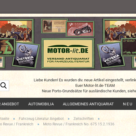
Liebe Kunden! Es wurden div. neue Artikel eingestellt, verlin
Suche...
Euer Motor-lit.de-TEAM
Neue Porto-Grundsätze für ausländische Kunden, siehe
R ANGEBOT
AUTOMOBILIA
ALLGEMEINES ANTIQUARIAT
N E U
»
»
»
tseite
Fahrzeug Literatur Angebot
Zeitschriften
»
o Revue / Frankreich
Moto Revue / Frankreich No. 675 15.2.1936