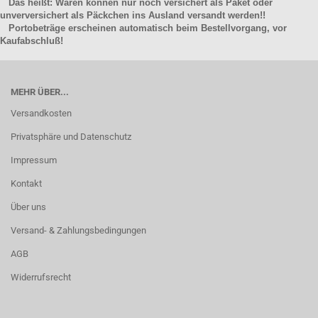
Das heißt: Waren können nur noch versichert als Paket oder
unverversichert als Päckchen ins Ausland versandt werden!!
Portobeträge erscheinen automatisch beim Bestellvorgang, vor
Kaufabschluß!
MEHR ÜBER...
Versandkosten
Privatsphäre und Datenschutz
Impressum
Kontakt
Über uns
Versand- & Zahlungsbedingungen
AGB
Widerrufsrecht