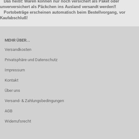
Das heißt: Waren können nur noch versichert als Paket oder
unverversichert als Päckchen ins Ausland versandt werden!!
Portobeträge erscheinen automatisch beim Bestellvorgang, vor
Kaufabschluß!
MEHR ÜBER...
Versandkosten
Privatsphäre und Datenschutz
Impressum
Kontakt
Über uns
Versand- & Zahlungsbedingungen
AGB
Widerrufsrecht