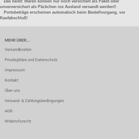
Das heißt: Waren können nur noch versichert als Paket oder
unverversichert als Päckchen ins Ausland versandt werden!!
Portobeträge erscheinen automatisch beim Bestellvorgang, vor
Kaufabschluß!
MEHR ÜBER...
Versandkosten
Privatsphäre und Datenschutz
Impressum
Kontakt
Über uns
Versand- & Zahlungsbedingungen
AGB
Widerrufsrecht