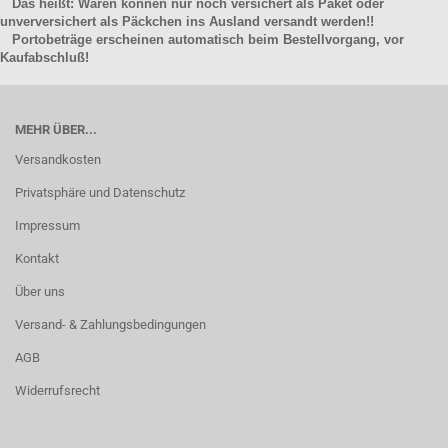
Das heißt: Waren können nur noch versichert als Paket oder
unverversichert als Päckchen ins Ausland versandt werden!!
Portobeträge erscheinen automatisch beim Bestellvorgang, vor
Kaufabschluß!
MEHR ÜBER...
Versandkosten
Privatsphäre und Datenschutz
Impressum
Kontakt
Über uns
Versand- & Zahlungsbedingungen
AGB
Widerrufsrecht