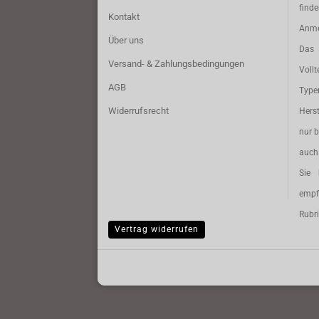
find
Kontakt
Anme
Über uns
Das 
Versand- & Zahlungsbedingungen
Vollt
AGB
Typ
Widerrufsrecht
Herst
nur b
auch 
Sie 
empf
Rubri
Vertrag widerrufen