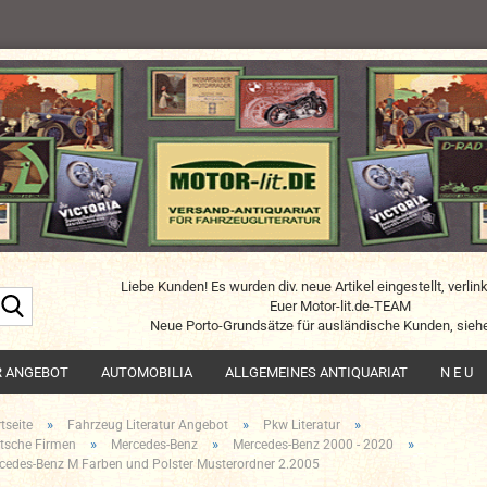
Liebe Kunden! Es wurden div. neue Artikel eingestellt, verlin
Suche...
Euer Motor-lit.de-TEAM
Neue Porto-Grundsätze für ausländische Kunden, siehe
R ANGEBOT
AUTOMOBILIA
ALLGEMEINES ANTIQUARIAT
N E U
»
»
»
tseite
Fahrzeug Literatur Angebot
Pkw Literatur
»
»
»
tsche Firmen
Mercedes-Benz
Mercedes-Benz 2000 - 2020
cedes-Benz M Farben und Polster Musterordner 2.2005