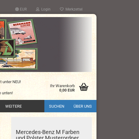
EUR
Login
Merkzettel
kt unter NEU!
Ihr Warenkorb
0,00 EUR
 unten!
WEITERE
SUCHEN
ÜBER UNS
Mercedes-Benz M Farben
und Polster Musterordner