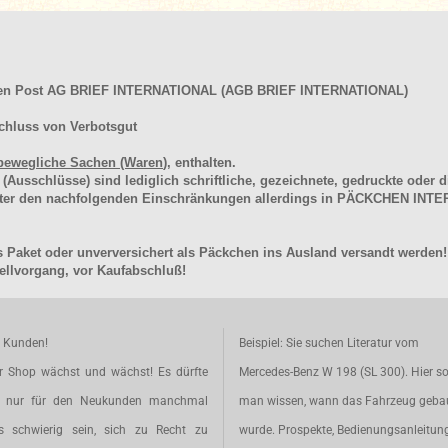
hen Post AG BRIEF INTERNATIONAL (AGB BRIEF INTERNATIONAL)
chluss von Verbotsgut
bewegliche Sachen (Waren
), enthalten.
schlüsse) sind lediglich schriftliche, gezeichnete, gedruckte oder di
unter den nachfolgenden Einschränkungen allerdings in PÄCKCHEN I
 Paket oder unverversichert als Päckchen ins Ausland versandt werden!
llvorgang, vor Kaufabschluß!
e Kunden!
Beispiel: Sie suchen Literatur vom
r Shop wächst und wächst! Es dürfte
Mercedes-Benz W 198 (SL 300). Hier so
t nur für den Neukunden manchmal
man wissen, wann das Fahrzeug geba
s schwierig sein, sich zu Recht zu
wurde. Prospekte, Bedienungsanleitun