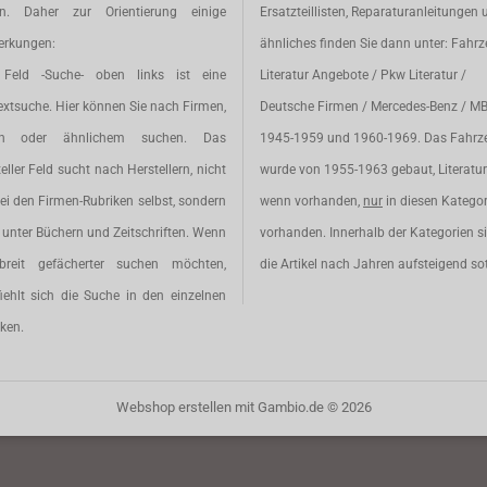
en. Daher zur Orientierung einige
Ersatzteillisten, Reparaturanleitungen 
rkungen:
ähnliches finden Sie dann unter: Fahr
Feld -Suche- oben links ist eine
Literatur Angebote / Pkw Literatur /
extsuche. Hier können Sie nach Firmen,
Deutsche Firmen / Mercedes-Benz / M
en oder ähnlichem suchen. Das
1945-1959 und 1960-1969. Das Fahrz
eller Feld sucht nach Herstellern, nicht
wurde von 1955-1963 gebaut, Literatur 
ei den Firmen-Rubriken selbst, sondern
wenn vorhanden,
nur
in diesen Katego
unter Büchern und Zeitschriften. Wenn
vorhanden. Innerhalb der Kategorien s
breit gefächerter suchen möchten,
die Artikel nach Jahren aufsteigend sot
iehlt sich die Suche in den einzelnen
ken.
Webshop erstellen
mit Gambio.de © 2026