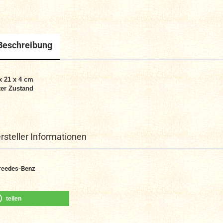
Beschreibung
x 21 x 4 cm
er Zustand
rsteller Informationen
rcedes-Benz
teilen