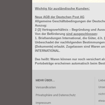
Wichtig für ausländische Kunden:
Neue AGB der Deutschen Post AG
Allgemeine Geschäftsbedingungen der Deutsc
Auszug:
2
(2)
Vertragsverhältnis – Begründung und Auss
Von der Beförderung
sind ausgeschlossen
:
1. Briefsendungen International, die Güter, d.h.
Unbeschadet der nachfolgenden Bestimmungen (Aus
(Dokumente) erlaubt. Zugelassen sind Waren 
INTERNATIONAL.
Das heißt: Waren können nur noch versichert als
Portobeträge erscheinen automatisch beim Beste
MEHR ÜBER...
Lieb
Versandkosten
Unse
nich
Privatsphäre und Datenschutz
etwa
Impressum