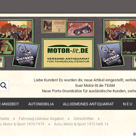
Liebe Kunden! Es wurden div. neue Artikel eingestellt, verlin
Suche...
Euer Motor-lit.de-TEAM
Neue Porto-Grundsätze für ausländische Kunden, siehe
R ANGEBOT
AUTOMOBILIA
ALLGEMEINES ANTIQUARIAT
N E U
»
»
»
tseite
Fahrzeug Literatur Angebot
Zeitschriften
»
o, Motor & Sport 1970-1979
Auto, Motor & Sport 1972 Heft 14