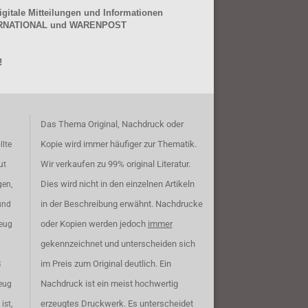
gitale Mitteilungen und Informationen
NTERNATIONAL und WARENPOST
!
Das Thema Original, Nachdruck oder
Kopie wird immer häufiger zur Thematik.
llte
Wir verkaufen zu 99% original Literatur.
ut
Dies wird nicht in den einzelnen Artikeln
gen,
in der Beschreibung erwähnt. Nachdrucke
und
oder Kopien werden jedoch
immer
zeug
gekennzeichnet und unterscheiden sich
im Preis zum Original deutlich. Ein
B
Nachdruck ist ein meist hochwertig
eug
erzeugtes Druckwerk. Es unterscheidet
ist,