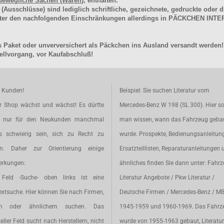
bewegliche Sachen (Waren
), enthalten.
schlüsse) sind lediglich schriftliche, gezeichnete, gedruckte oder di
unter den nachfolgenden Einschränkungen allerdings in PÄCKCHEN I
 Paket oder unverversichert als Päckchen ins Ausland versandt werden!
llvorgang, vor Kaufabschluß!
e Kunden!
Beispiel: Sie suchen Literatur vom
r Shop wächst und wächst! Es dürfte
Mercedes-Benz W 198 (SL 300). Hier so
t nur für den Neukunden manchmal
man wissen, wann das Fahrzeug geba
s schwierig sein, sich zu Recht zu
wurde. Prospekte, Bedienungsanleitun
en. Daher zur Orientierung einige
Ersatzteillisten, Reparaturanleitungen 
rkungen:
ähnliches finden Sie dann unter: Fahr
Feld -Suche- oben links ist eine
Literatur Angebote / Pkw Literatur /
extsuche. Hier können Sie nach Firmen,
Deutsche Firmen / Mercedes-Benz / M
en oder ähnlichem suchen. Das
1945-1959 und 1960-1969. Das Fahrz
eller Feld sucht nach Herstellern, nicht
wurde von 1955-1963 gebaut, Literatur 