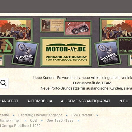
Liebe Kunden! Es wurden div. neue Artikel eingestellt, verlin
Suche...
Euer Motor-lit.de-TEAM
Neue Porto-Grundsätze für ausländische Kunden, siehe
R ANGEBOT
AUTOMOBILIA
ALLGEMEINES ANTIQUARIAT
N E U
»
»
»
tseite
Fahrzeug Literatur Angebot
Pkw Literatur
»
»
»
tsche Firmen
Opel
Opel 1980 - 1989
l Omega Preisliste 1.1989