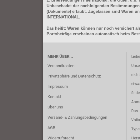
1. Briefsendungen International, die Güter, d.h.
Unbeschadet der nachfolgenden Bestimmungen (Aus
(Dokumente) erlaubt. Zugelassen sind Waren 
INTERNATIONAL.
Das heißt: Waren können nur noch versichert als
Portobeträge erscheinen automatisch beim Beste
MEHR ÜBER...
Lieb
Versandkosten
Unse
nich
Privatsphäre und Datenschutz
etwa
Impressum
find
Kontakt
Anme
Über uns
Das 
Versand- & Zahlungsbedingungen
Vollt
AGB
Typ
Widerrufsrecht
Herst