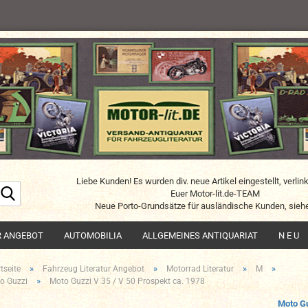
Liebe Kunden! Es wurden div. neue Artikel eingestellt, verlin
Suche...
Euer Motor-lit.de-TEAM
Neue Porto-Grundsätze für ausländische Kunden, siehe
R ANGEBOT
AUTOMOBILIA
ALLGEMEINES ANTIQUARIAT
N E U
»
»
»
»
tseite
Fahrzeug Literatur Angebot
Motorrad Literatur
M
»
o Guzzi
Moto Guzzi V 35 / V 50 Prospekt ca. 1978
Moto G