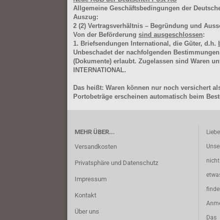
Allgemeine Geschäftsbedingungen der Deutsc
Auszug:
2
(2)
Vertragsverhältnis – Begründung und Auss
Von der Beförderung
sind ausgeschlossen
:
1. Briefsendungen International, die Güter, d.h.
Unbeschadet der nachfolgenden Bestimmungen (Aus
(Dokumente) erlaubt. Zugelassen sind Waren 
INTERNATIONAL.
Das heißt: Waren können nur noch versichert als
Portobeträge erscheinen automatisch beim Beste
MEHR ÜBER...
Lieb
Versandkosten
Unse
nich
Privatsphäre und Datenschutz
etwa
Impressum
find
Kontakt
Anme
Über uns
Das 