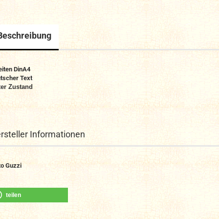
Beschreibung
eiten DinA4
tscher Text
er Zustand
rsteller Informationen
o Guzzi
teilen