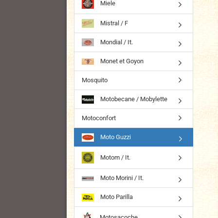
Miele
Mistral / F
Mondial / It.
Monet et Goyon
Mosquito
Motobecane / Mobylette
Motoconfort
Moto Guzzi
Motom / It.
Moto Morini / It.
Moto Parilla
Motosacoche