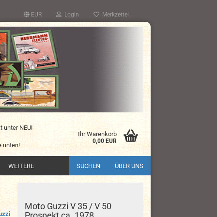
EUR
Login
Merkzettel
kt unter NEU!
Ihr Warenkorb
0,00 EUR
 unten!
WEITERE
SUCHEN
ÜBER UNS
Moto Guzzi V 35 / V 50
uzzi
Prospekt ca. 1978