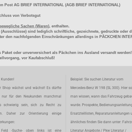
hen Post AG BRIEF INTERNATIONAL (AGB BRIEF INTERNATIONAL)
chluss von Verbotsgut
bewegliche Sachen (Waren
), enthalten.
schlüsse) sind lediglich schriftliche, gezeichnete, gedruckte oder di
unter den nachfolgenden Einschränkungen allerdings in PÄCKCHEN I
 Paket oder unverversichert als Päckchen ins Ausland versandt werden!
llvorgang, vor Kaufabschluß!
e Kunden!
Beispiel: Sie suchen Literatur vom
r Shop wächst und wächst! Es dürfte
Mercedes-Benz W 198 (SL 300). Hier so
t nur für den Neukunden manchmal
man wissen, wann das Fahrzeug geba
s schwierig sein, sich zu Recht zu
wurde. Prospekte, Bedienungsanleitun
en. Daher zur Orientierung einige
Ersatzteillisten, Reparaturanleitungen 
rkungen:
ähnliches finden Sie dann unter: Fahr
Feld -Suche- oben links ist eine
Literatur Angebote / Pkw Literatur /