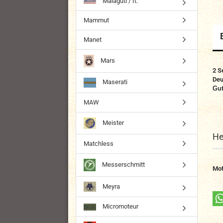
Malaguti / It.
Mammut
Manet
Mars
2 S
Deu
Maserati
Gut
MAW
Meister
He
Matchless
Messerschmitt
Mot
Meyra
Micromoteur