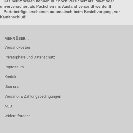
Das heißt: Waren können nur noch versichert als Paket oder
unverversichert als Päckchen ins Ausland versandt werden!!
Portobeträge erscheinen automatisch beim Bestellvorgang, vor
Kaufabschluß!
MEHR ÜBER...
Versandkosten
Privatsphäre und Datenschutz
Impressum
Kontakt
Über uns
Versand- & Zahlungsbedingungen
AGB
Widerrufsrecht