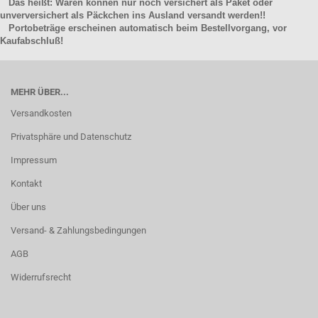
Das heißt: Waren können nur noch versichert als Paket oder
unverversichert als Päckchen ins Ausland versandt werden!!
Portobeträge erscheinen automatisch beim Bestellvorgang, vor
Kaufabschluß!
MEHR ÜBER...
Versandkosten
Privatsphäre und Datenschutz
Impressum
Kontakt
Über uns
Versand- & Zahlungsbedingungen
AGB
Widerrufsrecht