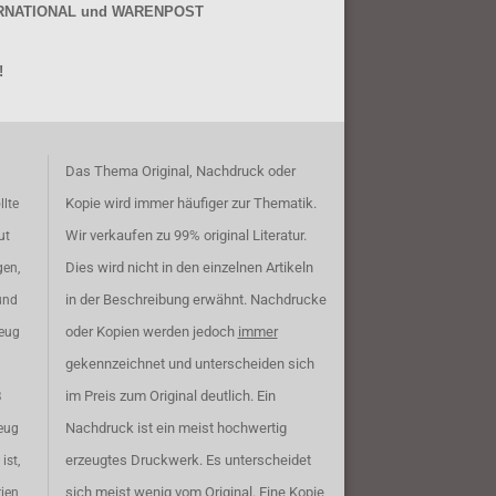
NTERNATIONAL und WARENPOST
!
Das Thema Original, Nachdruck oder
Kopie wird immer häufiger zur Thematik.
llte
Wir verkaufen zu 99% original Literatur.
ut
Dies wird nicht in den einzelnen Artikeln
gen,
in der Beschreibung erwähnt. Nachdrucke
und
oder Kopien werden jedoch
immer
zeug
gekennzeichnet und unterscheiden sich
im Preis zum Original deutlich. Ein
B
Nachdruck ist ein meist hochwertig
eug
erzeugtes Druckwerk. Es unterscheidet
ist,
sich meist wenig vom Original. Eine Kopie
rien