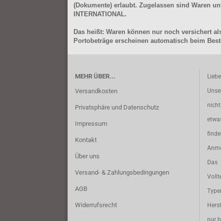
(Dokumente) erlaubt. Zugelassen sind Waren 
INTERNATIONAL.
Das heißt: Waren können nur noch versichert als
Portobeträge erscheinen automatisch beim Beste
MEHR ÜBER...
Lieb
Versandkosten
Unse
nich
Privatsphäre und Datenschutz
etwa
Impressum
find
Kontakt
Anme
Über uns
Das 
Versand- & Zahlungsbedingungen
Vollt
AGB
Typ
Widerrufsrecht
Herst
nur b