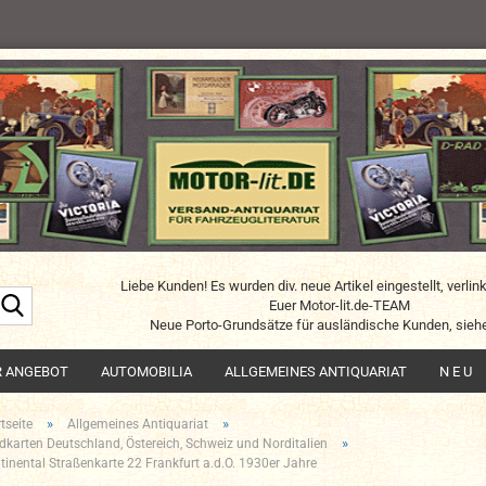
Liebe Kunden! Es wurden div. neue Artikel eingestellt, verlin
Suche...
Euer Motor-lit.de-TEAM
Neue Porto-Grundsätze für ausländische Kunden, siehe
R ANGEBOT
AUTOMOBILIA
ALLGEMEINES ANTIQUARIAT
N E U
»
»
tseite
Allgemeines Antiquariat
»
dkarten Deutschland, Östereich, Schweiz und Norditalien
tinental Straßenkarte 22 Frankfurt a.d.O. 1930er Jahre