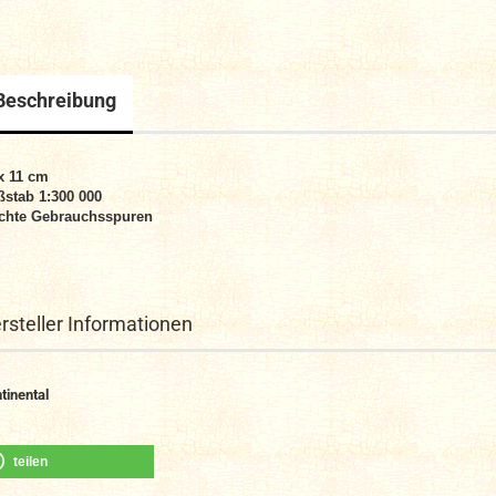
Beschreibung
x 11 cm
stab 1:300 000
chte Gebrauchsspuren
rsteller Informationen
tinental
teilen