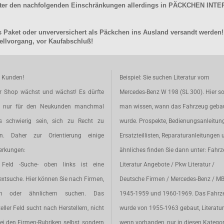
unter den nachfolgenden Einschränkungen allerdings in PÄCKCHEN I
 Paket oder unverversichert als Päckchen ins Ausland versandt werden!
llvorgang, vor Kaufabschluß!
e Kunden!
Beispiel: Sie suchen Literatur vom
r Shop wächst und wächst! Es dürfte
Mercedes-Benz W 198 (SL 300). Hier so
t nur für den Neukunden manchmal
man wissen, wann das Fahrzeug geba
s schwierig sein, sich zu Recht zu
wurde. Prospekte, Bedienungsanleitun
en. Daher zur Orientierung einige
Ersatzteillisten, Reparaturanleitungen 
rkungen:
ähnliches finden Sie dann unter: Fahr
Feld -Suche- oben links ist eine
Literatur Angebote / Pkw Literatur /
extsuche. Hier können Sie nach Firmen,
Deutsche Firmen / Mercedes-Benz / M
en oder ähnlichem suchen. Das
1945-1959 und 1960-1969. Das Fahrz
eller Feld sucht nach Herstellern, nicht
wurde von 1955-1963 gebaut, Literatur 
ei den Firmen-Rubriken selbst, sondern
wenn vorhanden,
nur
in diesen Katego