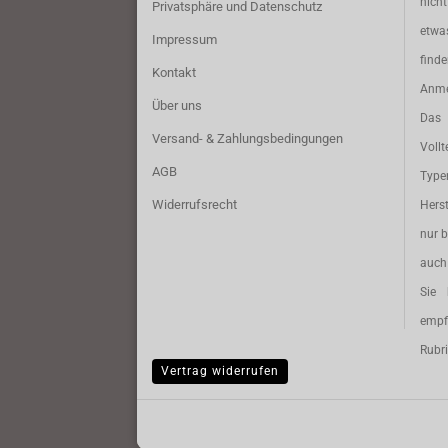
nich
Privatsphäre und Datenschutz
etwa
Impressum
find
Kontakt
Anme
Über uns
Das 
Versand- & Zahlungsbedingungen
Vollt
AGB
Typ
Widerrufsrecht
Herst
nur b
auch 
Sie 
empf
Rubri
Vertrag widerrufen