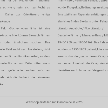
t nur für den Neukunden manchmal
man wissen, wann das Fahrzeug geba
s schwierig sein, sich zu Recht zu
wurde. Prospekte, Bedienungsanleitun
en. Daher zur Orientierung einige
Ersatzteillisten, Reparaturanleitungen 
rkungen:
ähnliches finden Sie dann unter: Fahr
Feld -Suche- oben links ist eine
Literatur Angebote / Pkw Literatur /
extsuche. Hier können Sie nach Firmen,
Deutsche Firmen / Mercedes-Benz / M
en oder ähnlichem suchen. Das
1945-1959 und 1960-1969. Das Fahrz
eller Feld sucht nach Herstellern, nicht
wurde von 1955-1963 gebaut, Literatur 
ei den Firmen-Rubriken selbst, sondern
wenn vorhanden,
nur
in diesen Katego
unter Büchern und Zeitschriften. Wenn
vorhanden. Innerhalb der Kategorien s
breit gefächerter suchen möchten,
die Artikel nach Jahren aufsteigend sot
iehlt sich die Suche in den einzelnen
ken.
Webshop erstellen
mit Gambio.de © 2026