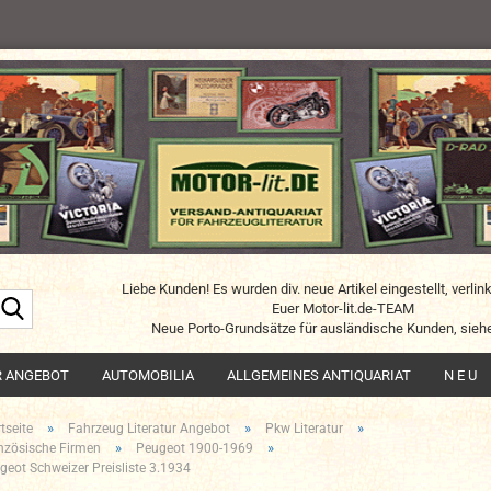
Liebe Kunden! Es wurden div. neue Artikel eingestellt, verlin
Suche...
Euer Motor-lit.de-TEAM
Neue Porto-Grundsätze für ausländische Kunden, siehe
R ANGEBOT
AUTOMOBILIA
ALLGEMEINES ANTIQUARIAT
N E U
»
»
»
tseite
Fahrzeug Literatur Angebot
Pkw Literatur
»
»
nzösische Firmen
Peugeot 1900-1969
geot Schweizer Preisliste 3.1934