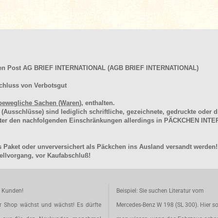
hen Post AG BRIEF INTERNATIONAL (AGB BRIEF INTERNATIONAL)
chluss von Verbotsgut
bewegliche Sachen (Waren
), enthalten.
schlüsse) sind lediglich schriftliche, gezeichnete, gedruckte oder di
unter den nachfolgenden Einschränkungen allerdings in PÄCKCHEN I
 Paket oder unverversichert als Päckchen ins Ausland versandt werden!
llvorgang, vor Kaufabschluß!
e Kunden!
Beispiel: Sie suchen Literatur vom
r Shop wächst und wächst! Es dürfte
Mercedes-Benz W 198 (SL 300). Hier so