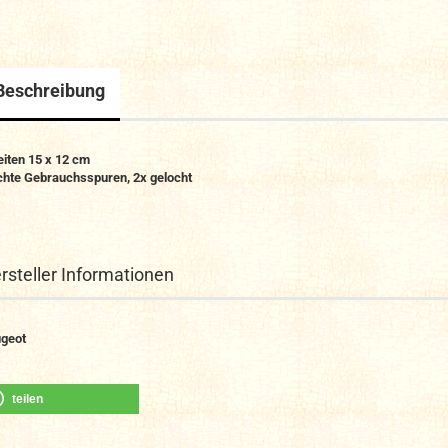
Beschreibung
eiten 15 x 12 cm
chte Gebrauchsspuren, 2x gelocht
rsteller Informationen
geot
teilen