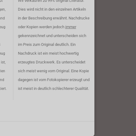
Wir verkaufen zu 99% original Literatur.
ut
Dies wird nicht in den einzelnen Artikeln
gen,
in der Beschreibung erwähnt. Nachdrucke
und
oder Kopien werden jedoch
immer
zeug
gekennzeichnet und unterscheiden sich
im Preis zum Original deutlich. Ein
B
Nachdruck ist ein meist hochwertig
eug
erzeugtes Druckwerk. Es unterscheidet
ist,
sich meist wenig vom Original. Eine Kopie
rien
dagegen ist vom Fotokopierer erzeugt und
ind
ist meist in deutlich schlechterer Qualität.
iert.