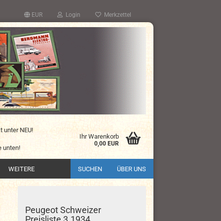
EUR
Login
Merkzettel
kt unter NEU!
Ihr Warenkorb
0,00 EUR
 unten!
WEITERE
SUCHEN
ÜBER UNS
Peugeot Schweizer
Preisliste 3.1934