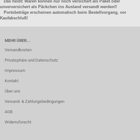
Das heißt: Waren können nur noch versichert als Paket oder
unverversichert als Päckchen ins Ausland versandt werden!!
Portobeträge erscheinen automatisch beim Bestellvorgang, vor
Kaufabschluß!
MEHR ÜBER...
Versandkosten
Privatsphäre und Datenschutz
Impressum
Kontakt
Über uns
Versand- & Zahlungsbedingungen
AGB
Widerrufsrecht