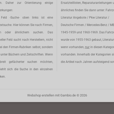
en. Daher zur Orientierung einige
Ersatzteillisten, Reparaturanleitungen 
rkungen:
ähnliches finden Sie dann unter: Fahr
Feld -Suche- oben links ist eine
Literatur Angebote / Pkw Literatur /
extsuche. Hier können Sie nach Firmen,
Deutsche Firmen / Mercedes-Benz / M
en oder ähnlichem suchen. Das
1945-1959 und 1960-1969. Das Fahrz
eller Feld sucht nach Herstellern, nicht
wurde von 1955-1963 gebaut, Literatur 
ei den Firmen-Rubriken selbst, sondern
wenn vorhanden,
nur
in diesen Katego
unter Büchern und Zeitschriften. Wenn
vorhanden. Innerhalb der Kategorien s
breit gefächerter suchen möchten,
die Artikel nach Jahren aufsteigend sot
iehlt sich die Suche in den einzelnen
ken.
Webshop erstellen
mit Gambio.de © 2026