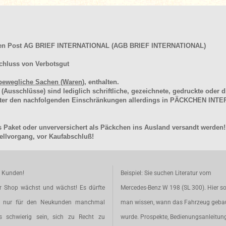
hen Post AG BRIEF INTERNATIONAL (AGB BRIEF INTERNATIONAL)
chluss von Verbotsgut
bewegliche Sachen (Waren
), enthalten.
schlüsse) sind lediglich schriftliche, gezeichnete, gedruckte oder di
unter den nachfolgenden Einschränkungen allerdings in PÄCKCHEN I
 Paket oder unverversichert als Päckchen ins Ausland versandt werden!
llvorgang, vor Kaufabschluß!
e Kunden!
Beispiel: Sie suchen Literatur vom
r Shop wächst und wächst! Es dürfte
Mercedes-Benz W 198 (SL 300). Hier so
t nur für den Neukunden manchmal
man wissen, wann das Fahrzeug geba
s schwierig sein, sich zu Recht zu
wurde. Prospekte, Bedienungsanleitun