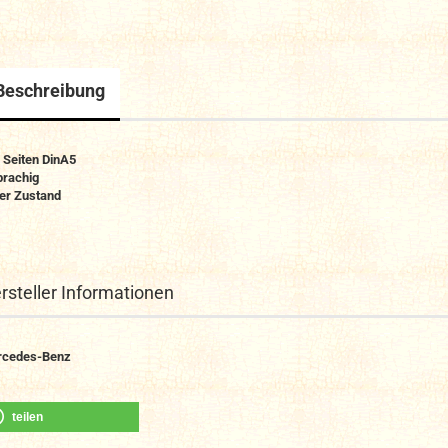
Beschreibung
 Seiten DinA5
prachig
er Zustand
rsteller Informationen
rcedes-Benz
teilen