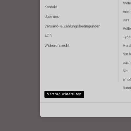
find
Kontakt
Anme
Über uns
Das 
Versand- & Zahlungsbedingungen
Vollt
AGB
Typ
Widerrufsrecht
Herst
nur b
auch 
Sie 
empf
Rubri
Vertrag widerrufen