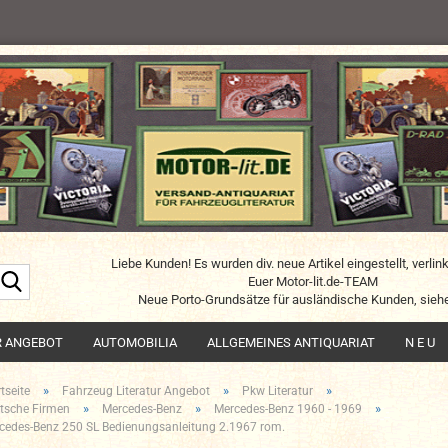
Liebe Kunden! Es wurden div. neue Artikel eingestellt, verlin
Suche...
Euer Motor-lit.de-TEAM
Neue Porto-Grundsätze für ausländische Kunden, siehe
R ANGEBOT
AUTOMOBILIA
ALLGEMEINES ANTIQUARIAT
N E U
»
»
»
tseite
Fahrzeug Literatur Angebot
Pkw Literatur
»
»
»
tsche Firmen
Mercedes-Benz
Mercedes-Benz 1960 - 1969
cedes-Benz 250 SL Bedienungsanleitung 2.1967 rom.