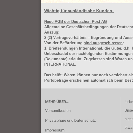
Wichtig für ausländische Kunden:
Neue AGB der Deutschen Post AG
Allgemeine Geschäftsbedingungen der Deutsc
Auszug:
2
(2)
Vertragsverhältnis – Begründung und Auss
Von der Beförderung
sind ausgeschlossen
:
1. Briefsendungen International, die Güter, d.h.
Unbeschadet der nachfolgenden Bestimmungen (Aus
(Dokumente) erlaubt. Zugelassen sind Waren 
INTERNATIONAL.
Das heißt: Waren können nur noch versichert als
Portobeträge erscheinen automatisch beim Beste
MEHR ÜBER...
Lieb
Versandkosten
Unse
nich
Privatsphäre und Datenschutz
etwa
Impressum