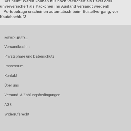
Das heißt: Waren können nur noch versichert als Paket oder
unverversichert als Päckchen ins Ausland versandt werden!!
Portobeträge erscheinen automatisch beim Bestellvorgang, vor
Kaufabschluß!
MEHR ÜBER...
Versandkosten
Privatsphäre und Datenschutz
Impressum
Kontakt
Über uns
Versand- & Zahlungsbedingungen
AGB
Widerrufsrecht