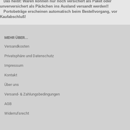
Das heißt: Waren können nur noch versichert als Paket oder
unverversichert als Päckchen ins Ausland versandt werden!!
Portobeträge erscheinen automatisch beim Bestellvorgang, vor
Kaufabschluß!
MEHR ÜBER...
Versandkosten
Privatsphäre und Datenschutz
Impressum
Kontakt
Über uns
Versand- & Zahlungsbedingungen
AGB
Widerrufsrecht