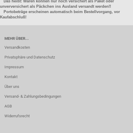
Das heißt: Waren können nur noch versichert als Paket oder
unverversichert als Päckchen ins Ausland versandt werden!!
Portobeträge erscheinen automatisch beim Bestellvorgang, vor
Kaufabschluß!
MEHR ÜBER...
Versandkosten
Privatsphäre und Datenschutz
Impressum
Kontakt
Über uns
Versand- & Zahlungsbedingungen
AGB
Widerrufsrecht