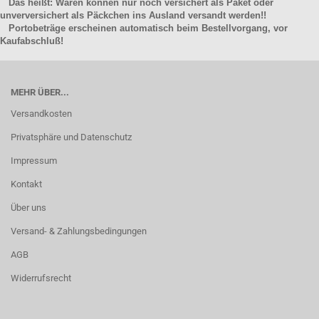
Das heißt: Waren können nur noch versichert als Paket oder
unverversichert als Päckchen ins Ausland versandt werden!!
Portobeträge erscheinen automatisch beim Bestellvorgang, vor
Kaufabschluß!
MEHR ÜBER...
Versandkosten
Privatsphäre und Datenschutz
Impressum
Kontakt
Über uns
Versand- & Zahlungsbedingungen
AGB
Widerrufsrecht