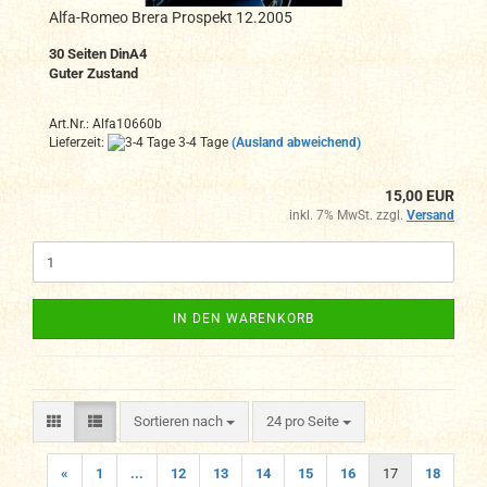
Alfa-Romeo Brera Prospekt 12.2005
30 Seiten DinA4
Guter Zustand
Art.Nr.: Alfa10660b
Lieferzeit:
3-4 Tage
(Ausland abweichend)
15,00 EUR
inkl. 7% MwSt. zzgl.
Versand
IN DEN WARENKORB
Sortieren nach
pro Seite
Sortieren nach
24 pro Seite
«
1
...
12
13
14
15
16
17
18