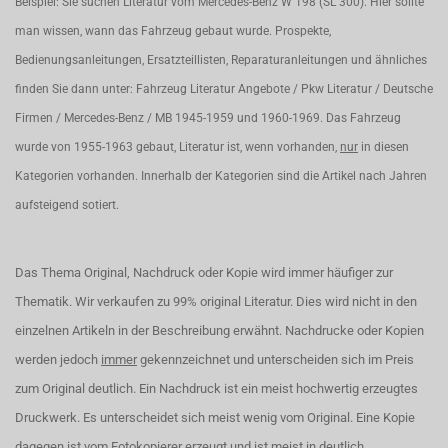
Beispiel: Sie suchen Literatur vom Mercedes-Benz W 198 (SL 300). Hier sollte
man wissen, wann das Fahrzeug gebaut wurde. Prospekte,
Bedienungsanleitungen, Ersatzteillisten, Reparaturanleitungen und ähnliches
finden Sie dann unter: Fahrzeug Literatur Angebote / Pkw Literatur / Deutsche
Firmen / Mercedes-Benz / MB 1945-1959 und 1960-1969. Das Fahrzeug
wurde von 1955-1963 gebaut, Literatur ist, wenn vorhanden,
nur
in diesen
Kategorien vorhanden. Innerhalb der Kategorien sind die Artikel nach Jahren
aufsteigend sotiert.
Das Thema Original, Nachdruck oder Kopie wird immer häufiger zur
Thematik. Wir verkaufen zu 99% original Literatur. Dies wird nicht in den
einzelnen Artikeln in der Beschreibung erwähnt. Nachdrucke oder Kopien
werden jedoch
immer
gekennzeichnet und unterscheiden sich im Preis
zum Original deutlich. Ein Nachdruck ist ein meist hochwertig erzeugtes
Druckwerk. Es unterscheidet sich meist wenig vom Original. Eine Kopie
dagegen ist vom Fotokopierer erzeugt und ist meist in deutlich