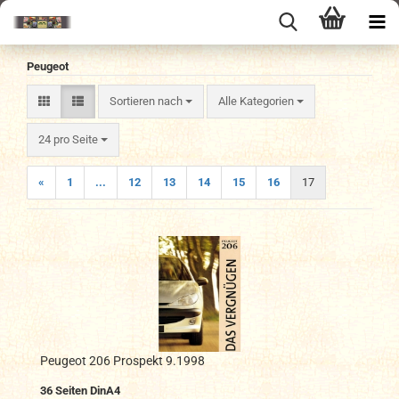
Peugeot
Sortieren nach
Sortieren nach
Alle Kategorien
pro Seite
24 pro Seite
«
1
...
12
13
14
15
16
17
Peugeot 206 Prospekt 9.1998
36 Seiten DinA4