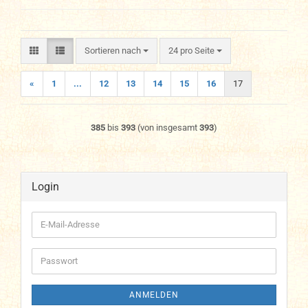
Sortieren nach
pro Seite
Sortieren nach
24 pro Seite
«
1
...
12
13
14
15
16
17
385
bis
393
(von insgesamt
393
)
Login
E-
Mail-
Adresse
Passwort
ANMELDEN