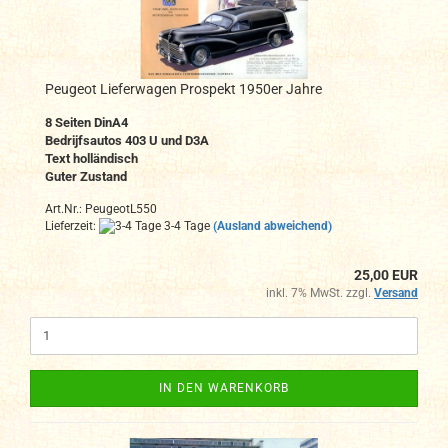
Peugeot Lieferwagen Prospekt 1950er Jahre
8
Seiten DinA4
Bedrijfsautos 403 U und D3A
Text holländisch
Guter Zustand
Art.Nr.: PeugeotL550
Lieferzeit:
3-4 Tage
(Ausland abweichend)
25,00 EUR
inkl. 7% MwSt. zzgl.
Versand
IN DEN WARENKORB