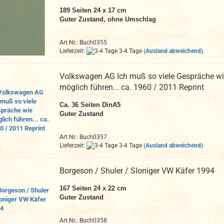
189 Seiten 24 x 17 cm
Guter Zustand, ohne Umschlag
Art.Nr.: Buch0355
Lieferzeit:
3-4 Tage
(Ausland abweichend)
Volkswagen AG Ich muß so viele Gespräche w
möglich führen... ca. 1960 / 2011 Reprint
Ca. 36
Seiten DinA
5
Guter Zustand
Art.Nr.: Buch0357
Lieferzeit:
3-4 Tage
(Ausland abweichend)
Borgeson / Shuler / Sloniger VW Käfer 1994
167 Seiten 24 x 22 cm
Guter Zustand
Art.Nr.: Buch0358