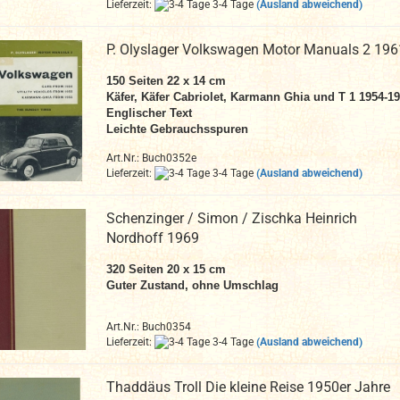
Lieferzeit:
3-4 Tage
(Ausland abweichend)
P. Olyslager Volkswagen Motor Manuals 2 196
150 Seiten 22 x 14 cm
Käfer, Käfer Cabriolet, Karmann Ghia und T 1 1954-1
Englischer Text
Leichte Gebrauchsspuren
Art.Nr.: Buch0352e
Lieferzeit:
3-4 Tage
(Ausland abweichend)
Schenzinger / Simon / Zischka Heinrich
Nordhoff 1969
320 Seiten 20 x 15 cm
Guter Zustand, ohne Umschlag
Art.Nr.: Buch0354
Lieferzeit:
3-4 Tage
(Ausland abweichend)
Thaddäus Troll Die kleine Reise 1950er Jahre