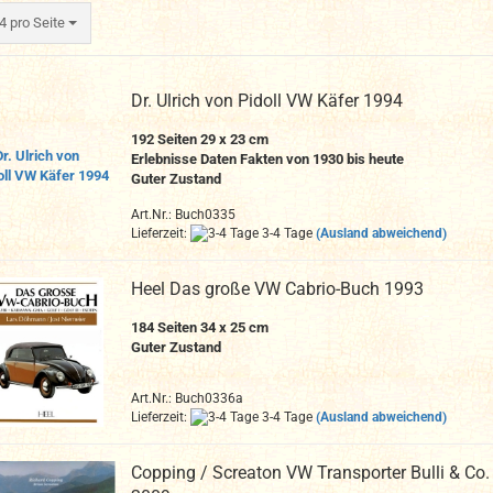
ro Seite
4 pro Seite
Dr. Ulrich von Pidoll VW Käfer 1994
192 Seiten 29 x 23 cm
Erlebnisse Daten Fakten von 1930 bis heute
Guter Zustand
Art.Nr.: Buch0335
Lieferzeit:
3-4 Tage
(Ausland abweichend)
Heel Das große VW Cabrio-Buch 1993
184 Seiten 34 x 25 cm
Guter Zustand
Art.Nr.: Buch0336a
Lieferzeit:
3-4 Tage
(Ausland abweichend)
Copping / Screaton VW Transporter Bulli & Co.