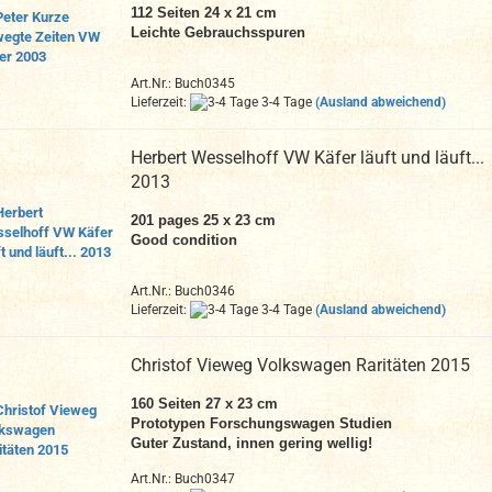
112 Seiten 24 x 21 cm
Leichte Gebrauchsspuren
Art.Nr.: Buch0345
Lieferzeit:
3-4 Tage
(Ausland abweichend)
Herbert Wesselhoff VW Käfer läuft und läuft...
2013
201 pages 25 x 23 cm
Good condition
Art.Nr.: Buch0346
Lieferzeit:
3-4 Tage
(Ausland abweichend)
Christof Vieweg Volkswagen Raritäten 2015
160 Seiten 27 x 23 cm
Prototypen Forschungswagen Studien
Guter Zustand, innen gering wellig!
Art.Nr.: Buch0347