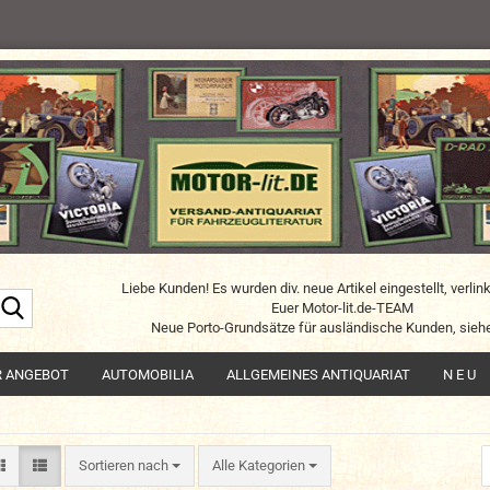
Liebe Kunden! Es wurden div. neue Artikel eingestellt, verlin
Suche...
Euer Motor-lit.de-TEAM
Neue Porto-Grundsätze für ausländische Kunden, siehe
R ANGEBOT
AUTOMOBILIA
ALLGEMEINES ANTIQUARIAT
N E U
Sortieren nach
Sortieren nach
Alle Kategorien