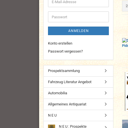
E-
p
2
Mail-
Adresse
Passwort
ANMELDEN
Konto erstellen
Passwort vergessen?
Prospektsammlung
Fahrzeug Literatur Angebot
Automobilia
Allgemeines Antiquariat
N E U
N E U : Prospekte