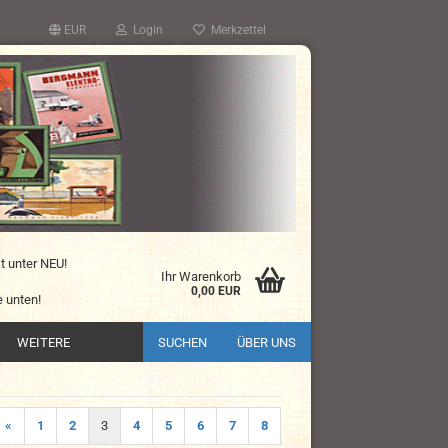
EUR
Login
Merkzettel
kt unter NEU!
Ihr Warenkorb
0,00 EUR
 unten!
WEITERE
SUCHEN
ÜBER UNS
«
1
2
3
4
5
6
7
8